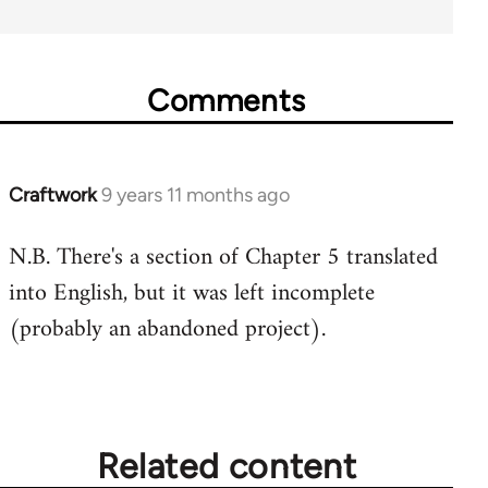
Comments
Craftwork
9 years 11 months ago
In
reply
N.B. There's a section of Chapter 5 translated
to
into English, but it was left incomplete
Welcome
by
(probably an abandoned project).
libcom.org
Related content