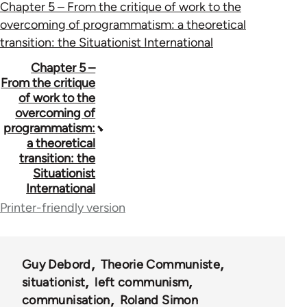
Chapter 5 – From the critique of work to the
overcoming of programmatism: a theoretical
transition: the Situationist International
Book
Chapter 5 –
From the critique
traversal
of work to the
overcoming of
links
programmatism:
for
a theoretical
transition: the
57768
Situationist
International
Printer-friendly version
Guy Debord
Theorie Communiste
situationist
left communism
communisation
Roland Simon