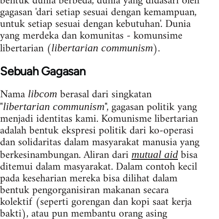
bentuk dunia berbeda, dunia yang didasari oleh
gagasan 'dari setiap sesuai dengan kemampuan,
untuk setiap sesuai dengan kebutuhan'. Dunia
yang merdeka dan komunitas - komunsime
libertarian (
).
libertarian communism
Sebuah Gagasan
Nama
berasal dari singkatan
libcom
"
", gagasan politik yang
libertarian communism
menjadi identitas kami. Komunisme libertarian
adalah bentuk ekspresi politik dari ko-operasi
dan solidaritas dalam masyarakat manusia yang
berkesinambungan. Aliran dari
bisa
mutual aid
ditemui dalam masyarakat. Dalam contoh kecil
pada keseharian mereka bisa dilihat dalam
bentuk pengorganisiran makanan secara
kolektif (seperti gorengan dan kopi saat kerja
bakti), atau pun membantu orang asing