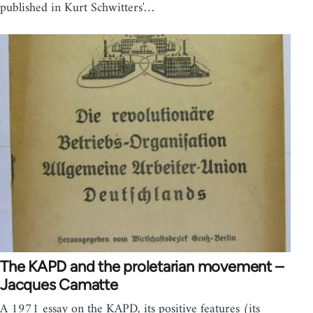
published in Kurt Schwitters'…
The KAPD and the proletarian movement –
Jacques Camatte
A 1971 essay on the KAPD, its positive features (its