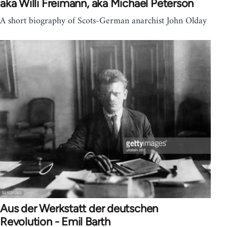
aka Willi Freimann, aka Michael Peterson
A short biography of Scots-German anarchist John Olday
Aus der Werkstatt der deutschen
Revolution - Emil Barth