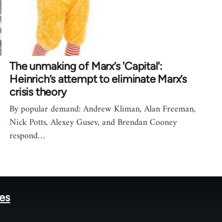
The unmaking of Marx’s 'Capital':
Heinrich’s attempt to eliminate Marx’s
crisis theory
By popular demand: Andrew Kliman, Alan Freeman,
Nick Potts, Alexey Gusev, and Brendan Cooney
respond…
tes