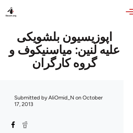
Skip to main content
اپوزیسیون بلشویکی
علیه لنین: میاسنیکوف و
گروه کارگران
Submitted by
AliOmid_N
on October
17, 2013