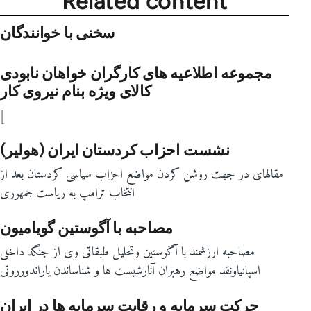
Related content
سخنی با خوانندگان
مجموعه اطلاعیه های کارگران خواهان نابودی
کالای ویژه بنام نیروی کار
[
نشست احزاب کردستان ایران (هولیر)
مقالهای در جهت روشن کردن مواضع احزاب سیاسی کردستان بعد از
انتخاب ترامپ به ریاست جمهوری
مصاحبه با آگوستین گویامیون
مصاحبه ارزشمند با آگوستین وتحلیل طبقاتی وی از جنگد داخلی
اسپانیاونقد مواضع رهبران آنارشیست ها و شناساندن یاراندورروتی
حرکت سرمایه و رقابت سرمایه ها در ایران