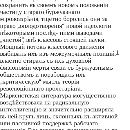
сохранить въ своемъ новомъ положеніи
частицу стараго буржуазнаго
міровоззрѣнія, тщетно боролись они за
право „оплодотворенія“ новой идеологіи
нѣкоторыми послѣд- ними выводами
„чистой“, внѣ классовъ стоящей науки.
Мощный потокъ классового движенія
1
выбивалъ ихъ изъ межеумочныхъ позицій,
властно стиралъ съ ихъ духовной
физіономіи черты связи съ буржуазнымъ
обществомъ и порабощалъ ихъ
„критическую“ мысль теоріи
революціоннаго пролетаріата.
Марксистская литература могущественно
воздѣйствовала на радикальную
интеллигенцію и значительно расширяла
въ ней кругъ лицъ, склонныхъ къ активной
или пассивной поддержкѣ рабочаго