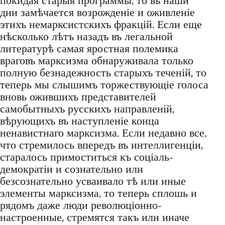
покидая старыя программы, то въ наши
дни замѣчается возрожденіе и оживленіе
этихъ немарксистскихъ фракцій. Если еще
нѣсколько лѣтъ назадъ въ легальной
литературѣ самая яростная полемика
враговъ марксизма обнаруживала только
полную безнадежность старыхъ теченій, то
теперь мы слышимъ торжествующіе голоса
вновь ожившихъ представителей
самобытныхъ русскихъ направленій,
вѣрующихъ въ наступленіе конца
ненавистнаго марксизма. Если недавно все,
что стремилось впередъ въ интеллигенціи,
старалось примоститься къ соціаль-
демократіи и сознательно или
безсознательно усваивало тѣ или иные
элементы марксизма, то теперь сплошь и
рядомъ даже люди революціонно-
настроенные, стремятся такъ или иначе