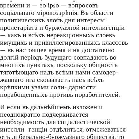
времени и — ео ірsо — вопросовъ
соціальнаго міровоззрѣнія. Въ области
политическихъ злобъ дня интересы
пролетаріата и буржуазной интеллигенціи
— какъ и всѣхъ нереакціонныхъ слоевъ
имущихъ и привиллегированныхъ классовъ
— въ настоящее время и на достаточно
долгій періодъ будущаго совпадаютъ во
многихъ пунктахъ, поскольку общность
тяготѣющаго надъ всѣми нами самодер-
жавнаго ига сковываетъ насъ всѣхъ
крѣпкими узами соли- дарности
порабощенныхъ противъ поработителей.
И если въ дальнѣйшемъ изложеніи
неоднократно подчеркивается
необходимость для соціалистической
интелли- генціи отдѣлиться, отмежеваться
отъ либерально-буржуазнаго общества, то