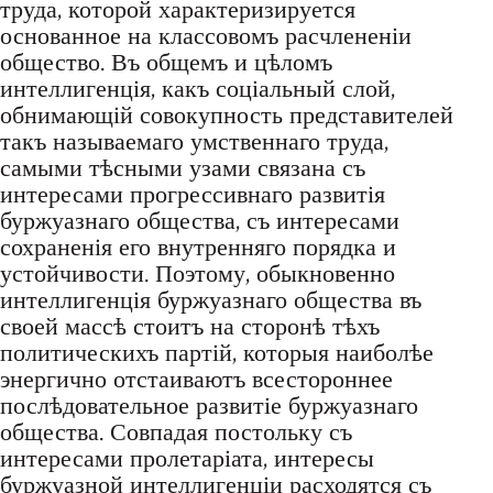
труда, которой характеризируется
основанное на классовомъ расчлененіи
общество. Въ общемъ и цѣломъ
интеллигенція, какъ соціальный слой,
обнимающій совокупность представителей
такъ называемаго умственнаго труда,
самыми тѣсными узами связана съ
интересами прогрессивнаго развитія
буржуазнаго общества, съ интересами
сохраненія его внутренняго порядка и
устойчивости. Поэтому, обыкновенно
интеллигенція буржуазнаго общества въ
своей массѣ стоитъ на сторонѣ тѣхъ
политическихъ партій, которыя наиболѣе
энергично отстаиваютъ всестороннее
послѣдовательное развитіе буржуазнаго
общества. Совпадая постольку съ
интересами пролетаріата, интересы
буржуазной интеллигенціи расходятся съ