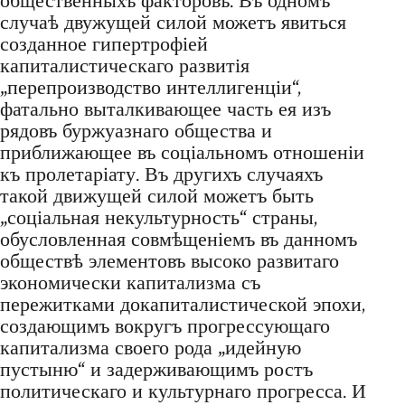
общественныхъ факторовъ. Въ одномъ
случаѣ двужущей силой можетъ явиться
созданное гипертрофіей
капиталистическаго развитія
„перепроизводство интеллигенціи“,
фатально выталкивающее часть ея изъ
рядовъ буржуазнаго общества и
приближающее въ соціальномъ отношеніи
къ пролетаріату. Въ другихъ случаяхъ
такой движущей силой можетъ быть
„соціальная некультурность“ страны,
обусловленная совмѣщеніемъ въ данномъ
обществѣ элементовъ высоко развитаго
экономически капитализма съ
пережитками докапиталистической эпохи,
создающимъ вокругъ прогрессующаго
капитализма своего рода „идейную
пустыню“ и задерживающимъ ростъ
политическаго и культурнаго прогресса. И