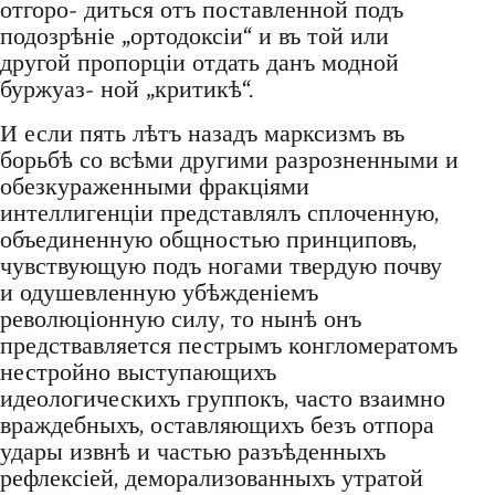
отгоро- диться отъ поставленной подъ
подозрѣніе „ортодоксіи“ и въ той или
другой пропорціи отдать данъ модной
буржуаз- ной „критикѣ“.
И если пять лѣтъ назадъ марксизмъ въ
борьбѣ со всѣми другими разрозненными и
обезкураженными фракціями
интеллигенціи представлялъ сплоченную,
объединенную общностью принциповъ,
чувствующую подъ ногами твердую почву
и одушевленную убѣжденіемъ
революціонную силу, то нынѣ онъ
предствавляется пестрымъ конгломератомъ
нестройно выступающихъ
идеологическихъ группокъ, часто взаимно
враждебныхъ, оставляющихъ безъ отпора
удары извнѣ и частью разъѣденныхъ
рефлексіей, деморализованныхъ утратой