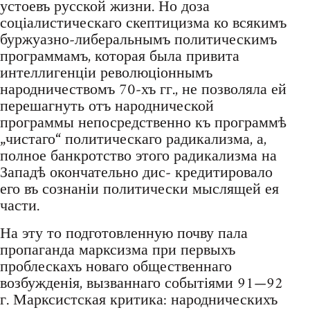
устоевъ русской жизни. Но доза
соціалистическаго скептицизма ко всякимъ
буржуазно-либеральнымъ политическимъ
программамъ, которая была привита
интеллигенціи революціоннымъ
народничествомъ 70-хъ гг., не позволяла ей
перешагнуть отъ народнической
программы непосредственно къ программѣ
„чистаго“ политическаго радикализма, а,
полное банкротство этого радикализма на
Западѣ окончательно дис- кредитировало
его въ сознаніи политически мыслящей ея
части.
На эту то подготовленную почву пала
пропаганда марксизма при первыхъ
проблескахъ новаго общественнаго
возбужденія, вызваннаго событіями 91—92
г. Марксистская критика: народническихъ