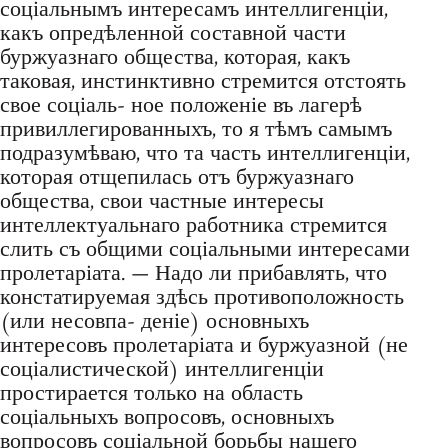
соціальнымъ интересамъ интеллигенціи,
какъ опредѣленной составной части
буржуазнаго общества, которая, какъ
таковая, инстинктивно стремится отстоять
свое соціаль- ное положеніе въ лагерѣ
привиллегированныхъ, то я тѣмъ самымъ
подразумѣваю, что та часть интеллигенціи,
которая отщепилась отъ буржуазнаго
общества, свои частные интересы
интеллектуальнаго работника стремится
слить съ общими соціальными интересами
пролетаріата. — Надо ли прибавлять, что
констатируемая здѣсь противоположность
(или несовпа- деніе) основныхъ
интересовъ пролетаріата и буржуазной (не
соціалистической) интеллигенціи
простирается только на область
соціальныхъ вопросовъ, основныхъ
вопросовъ соціальной борьбы нашего