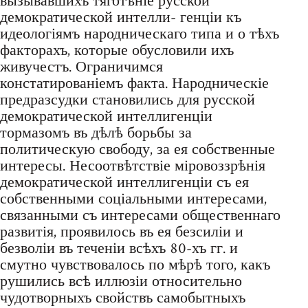
вызывавшихъ тяготѣніе русской
демократической интелли- генціи къ
идеологіямъ народническаго типа и о тѣхъ
факторахъ, которые обусловили ихъ
живучестъ. Ограничимся
констатированіемъ факта. Народническіе
предразсудки становились для русской
демократической интеллигенціи
тормазомъ въ дѣлѣ борьбы за
политическую свободу, за ея собственные
интересы. Несоотвѣтствіе міровоззрѣнія
демократической интеллигенціи съ ея
собственными соціальными интересами,
связанными съ интересами общественнаго
развитія, проявилось въ ея безсиліи и
безволіи въ теченіи всѣхъ 80-хъ гг. и
смутно чувствовалось по мѣрѣ того, какъ
рушились всѣ иллюзіи относительно
чудотворныхъ свойствъ самобытныхъ