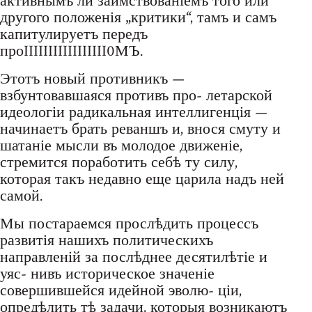
активнымъ ли заимствованіемъ того или
другого положенія „критики“, тамъ и самъ
капитулируетъ передъ
проIIIIIIIIIIIIIIIII0МЪ.
Этотъ новый противникъ —
взбунтовавшаяся противъ про- летарской
идеологіи радикальная интеллигенція —
начинаетъ брать реваншъ и, внося смуту и
шатаніе мысли въ молодое движеніе,
стремится поработить себѣ ту силу,
которая такъ недавно еще царила надъ ней
самой.
Мы постараемся прослѣдить процессъ
развитія нашихъ политическихъ
направленій за послѣднее десятилѣтіе и
уяс- нивъ историческое значеніе
совершившейся идейной эволю- ціи,
опредѣлить тѣ задачи, которыя возникаютъ