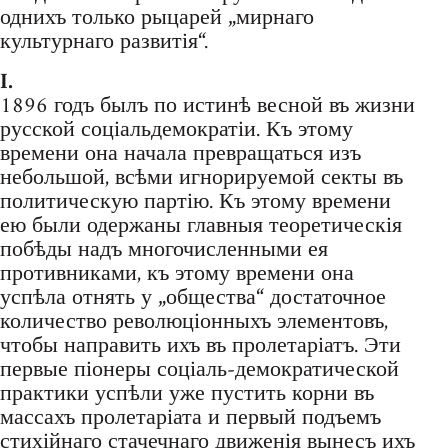
однихъ только рыцарей „мирнаго
культурнаго развитія“.
I.
1896 годъ былъ по истинѣ весной въ жизни
русской соціальдемократіи. Къ этому
времени она начала превращаться изъ
небольшой, всѣми игнорируемой секты въ
политическую партію. Къ этому времени
ею были одержаны главныя теоретическія
побѣды надъ многочисленными ея
противниками, къ этому времени она
успѣла отнять у „общества“ достаточное
количество революціонныхъ элементовъ,
чтобы направить ихъ въ пролетаріатъ. Эти
первые піонеры соціаль-демократической
практики успѣли уже пустить корни въ
массахъ пролетаріата и первый подъемъ
стихійнаго стачечнаго движенія вынесъ ихъ