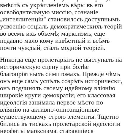
вмѣстѣ съ укрѣпленіемъ вѣры въ его
освободнтельную миссію, сознаніе
„интеллигенціи“ становилось доступнымъ
усвоенію соціаль-демократическихъ теорій
во всемъ ихъ объемѣ; марксизмъ, еще
недавно мало кому извѣстный и всѣмъ
почти чуждый, сталъ модной теоріей.
Ннкогда еще пролетаріатъ не выступалъ на
историческую сцену при болѣе
благопріятныхъ симптомахъ. Прежде чѣмъ
онъ еще самъ успѣлъ созрѣть исторически,
онъ подчинялъ своему идейному вліянію
широкіе круги демократіи; его классовая
идеологія занимала первое мѣсто по
вліянію на активно-оппозиціонные
существующему строю элементы. Тщетно
бились въ тискахъ пролетарской идеологіи
неофиты марксизма, старавшіеся