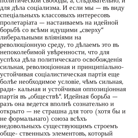
политической свободы, а, слѣдовательно, и
для дѣла соціализма. И если мы — въ виду
спеціальныхъ классовыхъ интересовъ
пролетаріата — настаиваемъ на идейной
борьбѣ со всѣми идущими „сверху“
либеральными вліяніями на
революціонную среду, то дѣлаемъ это въ
непоколебимой увѣренности, что для
успѣха дѣла политическаго освобожденія
сильная, революціонная и принципіально-
устойчивая соціалистическая партія еще
болѣе необходимое условіе, чѣмъ сильная,
ради- кальная и устойчивая оппозиціонная
партія въ „обществѣ“. Идейная борьба —
разъ она ведется вполнѣ сознательно и
открыто — не страшна для того (хотя бы и
не формальнаго) союза всѣхъ
недовольныхъ существующимъ строемъ
обще- ственныхъ элементовъ, который