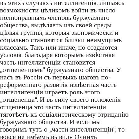
въ этихъ случаяхъ интеллигенція, лишаясь
возможности цѣликомъ войти въ число
полноправныхъ членовъ буржуазнаго
общества, выдѣляетъ изъ своей среды
цѣлыя группы, которыя экономически и
соціально становятся близки неимущимъ
классамъ. Такъ или иначе, но создаются
условія, благодаря которымъ извѣстная
часть интеллигенціи становится
„отщепенцемъ“ буржуазнаго общества. У
насъ въ Россіи съ первыхъ шаговъ по-
реформеннаго развитія извѣстная часть
интеллигенціи играетъ роль этого
„отщепенца“. И въ силу своего положенія
отщепенца это часть интеллигенціи
тяготѣетъ къ соціалистическому отрицанію
буржуазнаго общества. И если мы
говоримъ тутъ о „части интеллигенціи“, то
вовсе не имѣемъ въ виду Однихъ