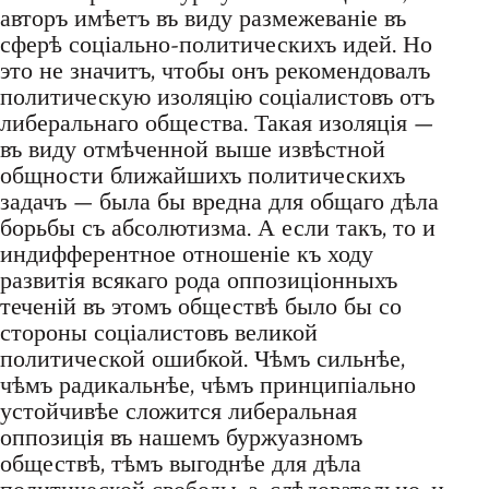
авторъ имѣетъ въ виду размежеваніе въ
сферѣ соціально-политическихъ идей. Но
это не значитъ, чтобы онъ рекомендовалъ
политическую изоляцію соціалистовъ отъ
либеральнаго общества. Такая изоляція —
въ виду отмѣченной выше извѣстной
общности ближайшихъ политическихъ
задачъ — была бы вредна для общаго дѣла
борьбы съ абсолютизма. А если такъ, то и
индифферентное отношеніе къ ходу
развитія всякаго рода оппозиціонныхъ
теченій въ этомъ обществѣ было бы со
стороны соціалистовъ великой
политической ошибкой. Чѣмъ сильнѣе,
чѣмъ радикальнѣе, чѣмъ принципіально
устойчивѣе сложится либеральная
оппозиція въ нашемъ буржуазномъ
обществѣ, тѣмъ выгоднѣе для дѣла