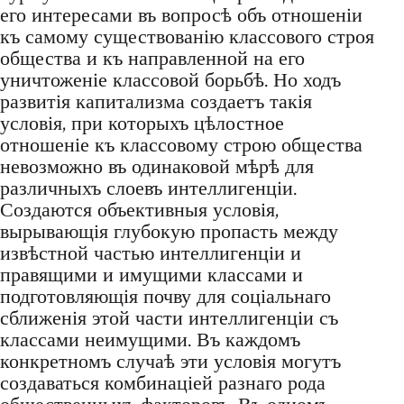
его интересами въ вопросѣ объ отношеніи
къ самому существованію классового строя
общества и къ направленной на его
уничтоженіе классовой борьбѣ. Но ходъ
развитія капитализма создаетъ такія
условія, при которыхъ цѣлостное
отношеніе къ классовому строю общества
невозможно въ одинаковой мѣрѣ для
различныхъ слоевъ интеллигенціи.
Создаются объективныя условія,
вырывающія глубокую пропасть между
извѣстной частью интеллигенціи и
правящими и имущими классами и
подготовляющія почву для соціальнаго
сближенія этой части интеллигенціи съ
классами неимущими. Въ каждомъ
конкретномъ случаѣ эти условія могутъ
создаваться комбинаціей разнаго рода