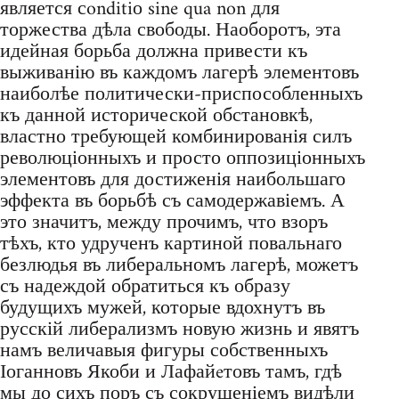
является сonditiо sine qua non для
торжества дѣла свободы. Наоборотъ, эта
идейная борьба должна привести къ
выживанію въ каждомъ лагерѣ элементовъ
наиболѣе политически-приспособленныхъ
къ данной исторической обстановкѣ,
властно требующей комбинированія силъ
революціонныхъ и просто оппозиціонныхъ
элементовъ для достиженія наибольшаго
эффекта въ борьбѣ съ самодержавіемъ. А
это значитъ, между прочимъ, что взоръ
тѣхъ, кто удрученъ картиной повальнаго
безлюдья въ либеральномъ лагерѣ, можетъ
съ надеждой обратиться къ образу
будущихъ мужей, которые вдохнутъ въ
русскій либерализмъ новую жизнь и явятъ
намъ величавыя фигуры собственныхъ
Іоганновъ Якоби и Лафайeтовъ тамъ, гдѣ
мы до сихъ поръ съ сокрушеніемъ видѣли