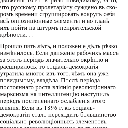
движенія. Все говорило, повидимому, за то,
что русскому пролетаріату суждено въ ско-
ромъ времени сгруппировать вокругъ себя
всѣ оппозиціонные элементы и во главѣ
ихъ пойти на штурмъ непріятельской
крѣпости. . .
Прошло пять лѣтъ, и положеніе дѣлъ рѣзко
измѣнилось. Если движеніе рабочихъ массъ
за этотъ періодъ значительно окрѣпло и
расширилось, то соціаль-демократія
утратила многое изъ того, чѣмъ она уже,
повидимому, владѣла. Послѣ періода
постояннаго роста вліянія революціоннаго
марксизма на интеллигенцію наступилъ
періодъ постепеннаго ослабленія этого
вліянія. Если въ 1896 г. къ соціаль-
демократіи стало переходить большинство
соціально-революціонныхъ элементовъ,