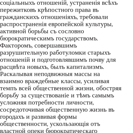
соціальныхъ отношеній, устраненія всѣхъ
пережитковъ крѣпостного права въ
гражданскихъ отношеніяхъ, требовали
распространенія европейской культуры,
активной борьбы съ сословно
бюрократическимъ государствомъ.
Факторомъ, совершавшимъ
разрушительную работуломки старыхъ
отношеній и подготовлявшимъ почву для
расцвѣта новыхъ, былъ капитализмъ.
Раскалывая неподвижныя массы на
взаимно враждебные классы, усиливая
темпъ всей общественной жизни, обостряя
борьбу за существованіе и тѣмъ самымъ
усложняя потребности личности,
сосредоточивая общественную жизнь въ
городахъ и развивая формы
общественности, ускользающія отъ
властной опеки бюрократическаго