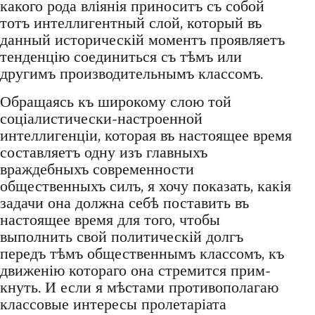
какого рода вліянія приноситъ съ собой
тотъ интеллигентный слой, который въ
данный историческій моментъ проявляетъ
тенденцію соединиться съ тѣмъ или
другимъ производительнымъ классомъ.
Обращаясь къ широкому слою той
соціалистически-настроенной
интеллигенціи, которая въ настоящее время
составляетъ одну изъ главныхъ
враждебныхъ современности
общественныхъ силъ, я хочу показать, какія
задачи она должна себѣ поставить въ
настоящее время для того, чтобы
выполнить свой политическій долгъ
передъ тѣмъ общественнымъ классомъ, къ
движенію котораго она стремится прим-
кнуть. И если я мѣстами противополагаю
классовые интересы пролетаріата