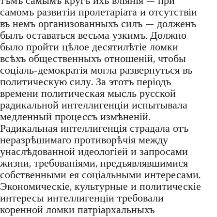
тѣмъ самымъ кругъ ихъ вліянія — при
самомъ развитіи пролетаріата и отсутствіи
въ немъ организованныхъ силъ — долженъ
былъ оставаться весьма узкимъ. Должно
было пройти цѣлое десятилѣтіе ломки
всѣхъ общественныхъ отношеній, чтобы
соціаль-демократія могла развернуться въ
политическую силу. За этотъ періодъ
времени политическая мысль русской
радикальной интеллигенціи испытывала
медленный процессъ измѣненій.
Радикальная интеллигенція страдала отъ
неразрѣшимаго противорѣчія между
унаслѣдованной идеологіей и запросами
жизни, требованіями, предъявлявшимися
собственными ея соціальными интересами.
Экономическіе, культурные и политическіе
интересы интеллигенціи требовали
коренной ломки патріархальныхъ