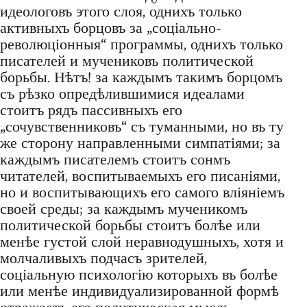
идеологовъ этого слоя, однихъ только
активныхъ борцовъ за „соціально-
революціонныя“ программы, однихъ только
писателей и мучениковъ политической
борьбы. Нѣтъ! за каждымъ такимъ борцомъ
съ рѣзко опредѣлившимися идеалами
стоитъ рядъ пассивныхъ его
„сочувственниковъ“ съ туманными, но въ ту
же сторону направленными симпатіями; за
каждымъ писателемъ стоитъ сонмъ
читателей, воспитываемыхъ его писаніями,
но и воспитывающихъ его самого вліяніемъ
своей среды; за каждымъ мученикомъ
политической борьбы стоитъ болѣе или
менѣе густой слой неравнодушныхъ, хотя и
молчаливыхъ подчасъ зрителей,
соціальную психологію которыхъ въ болѣе
или менѣе индивидуализированной формѣ