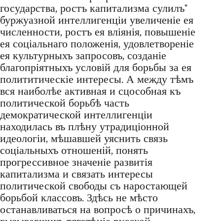
государства, ростъ капитализма сулилъ"
буржуазной интеллигенціи увеличеніе ея
численности, ростъ ея вліянія, повышеніе
ея соціальнаго положенія, удовлетвореніе
ея культурныхъ запросовъ, созданіе
благопріятныхъ условій для борьбы за ея
полититическіе интересы. А между тѣмъ
вся наиболѣе активная и сцособная къ
политической борьбѣ часть
демократической интеллигенціи
находилась въ плѣну утрадиціонной
идеологіи, мѣшавшей уяснить связь
соціальныхъ отношеній, понять
прогрессивное значеніе развитія
капитализма и связать интересы
политической свободы съ наростающей
борьбой классовъ. Здѣсь не мѣсто
останавливаться на вопросѣ о причинахъ,