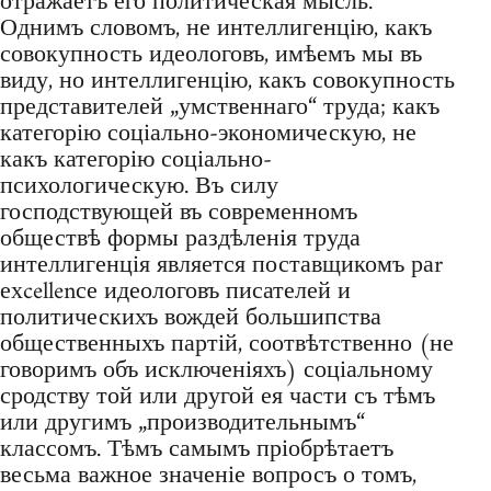
отражаетъ его политическая мысль.
Однимъ словомъ, не интеллигенцію, какъ
совокупность идеологовъ, имѣемъ мы въ
виду, но интеллигенцію, какъ совокупность
представителей „умственнаго“ труда; какъ
категорію соціально-экономическую, не
какъ категорію соціально-
психологическую. Въ силу
господствующей въ современномъ
обществѣ формы раздѣленія труда
интеллигенція является поставщикомъ раr
ехcellenсе идеологовъ писателей и
политическихъ вождей большипства
общественныхъ партій, соотвѣтственно (не
говоримъ объ исключеніяхъ) соціальному
сродству той или другой ея части съ тѣмъ
или другимъ „производительнымъ“
классомъ. Тѣмъ самымъ пріобрѣтаетъ
весьма важное значеніе вопросъ о томъ,