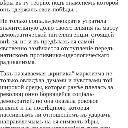
вѣры въ ту теорію, подъ знаменемъ которой
онъ одержалъ свои побѣды. .
Не только соціаль-демократія утратила
значительную долю своего вліянія на массу
демократической интеллигенціи, стоящей
внѣ ея, но и въ предѣлахъ ея самой
явственно замѣчается отступленіе передъ
натискомъ противника-идеологическаго
радикализма.
Такъ называемая „критика“ марксизма не
только овладѣла думами и чувствами той
широкой среды, которая ранѣе плелась за
революціонно борющейся соціаль-
демократіей, но она оказала роковое
вліяніе и на послѣднюю, которая
пассивнымъ ли отношеніемъ къ ударамъ,
направляемымъ на ея символъ вѣры,