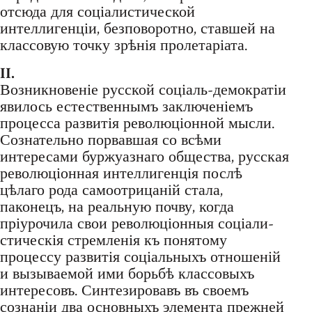
отсюда для соціалистической
интеллигенціи, безповоротно, ставшей на
классовую точку зрѣнія пролетаріата.
II.
Возникновеніе русской соціаль-демократіи
явилось естественнымъ заключеніемъ
процесса развитія революціонной мысли.
Сознательно порвавшая со всѣми
интересами буржуазнаго общества, русская
революціонная интеллигенція послѣ
цѣлаго рода самоотрицаній стала,
паконецъ, на реальную почву, когда
пріурочила свои революціонныя соціали-
стическія стремленія къ понятому
процессу развитія соціальныхъ отношеній
и вызываемой ими борьбѣ классовыхъ
интересовъ. Синтезировавъ въ своемъ
сознаніи два основныхъ элемента прежней