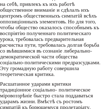
на себѣ, привлекъ къ ихъ работѣ
общественное вниманіе и сдѣлалъ ихъ
центромъ общественныхъ симпатій всѣхъ
оппозиціонныхъ элементовъ. Но для того,
чтобы общество оказалось способнымъ къ
воспріятію полученнаго политическаго
урока, требовалась предварительная
расчистка пути, требовалась долгая борьба
со въѣвшимися въ сознаніе либерально-
демократической части общества
соціально-политическими предразсудками.
Эту громадную работу совершила
теоретическая критика.
Расшатанное ударами критики
традиціонное соціально- политическое
міровоззрѣніе быстро стала поддаваться
ударамъ жизни. Вмѣстѣ съ ростомъ
симпатій къ борющемуся пролетаріату,