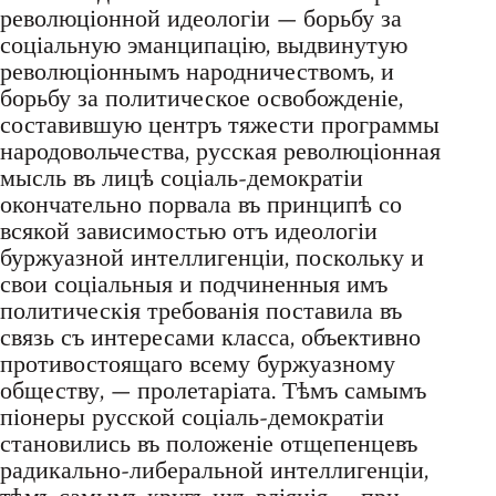
революціонной идеологіи — борьбу за
соціальную эманципацію, выдвинутую
революціоннымъ народничествомъ, и
борьбу за политическое освобожденіе,
составившую центръ тяжести программы
народовольчества, русская революціонная
мысль въ лицѣ соціаль-демократіи
окончательно порвала въ принципѣ со
всякой зависимостью отъ идеологіи
буржуазной интеллигенціи, поскольку и
свои соціальныя и подчиненныя имъ
политическія требованія поставила въ
связь съ интересами класса, объективно
противостоящаго всему буржуазному
обществу, — пролетаріата. Тѣмъ самымъ
піонеры русской соціаль-демократіи
становились въ положеніе отщепенцевъ
радикально-либеральной интеллигенціи,