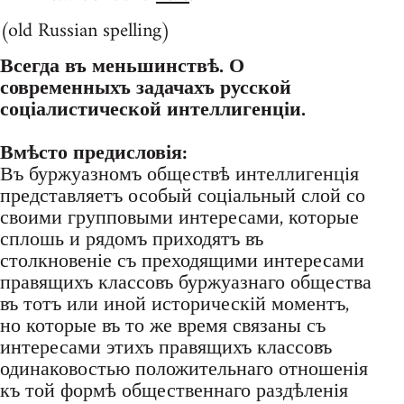
(old Russian spelling)
Всегда въ меньшинствѣ. О
современныхъ задачахъ русской
соціалистической интеллигенціи.
Вмѣсто предисловія:
Въ буржуазномъ обществѣ интеллигенція
представляетъ особый соціальный слой со
своими групповыми интересами, которые
сплошь и рядомъ приходятъ въ
столкновеніе съ преходящими интересами
правящихъ классовъ буржуазнаго общества
въ тотъ или иной историческій моментъ,
но которые въ то же время связаны съ
интересами этихъ правящихъ классовъ
одинаковостью положительнаго отношенія
къ той формѣ общественнаго раздѣленія