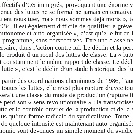
 effectifs d’OS immigrés, provoquant une énorme 
lence des luttes ne se formalise jamais en tentativ
lent nous tuer, mais nous sommes déjà morts », tel 
1984, il est également difficile de qualifier la grè
autonome et auto-organisée », c’est qu’elle fut en 
s programme, sans perspectives. Etre une classe ne 
rsaire, dans l’action contre lui. Le déclin et la pe
e produit d’un recul des luttes de classe. La « lutt
t constamment le même rapport de classe. Le décli
 lutte », c’est le déclin d’un stade historique des lu
 partir des coordinations cheminotes de 1986, l’aut
outes les luttes, elle n’est plus rupture d’avec to
 serait une classe du mode de production (rupture l
le perd son « sens révolutionnaire » : la transcroiss
tte et le contrôle ouvrier de la production et de la 
lus qu’une forme radicale du syndicalisme. Toute l
de quelque intensité est maintenant auto-organisé
onomie sont devenues un simple moment du syndica