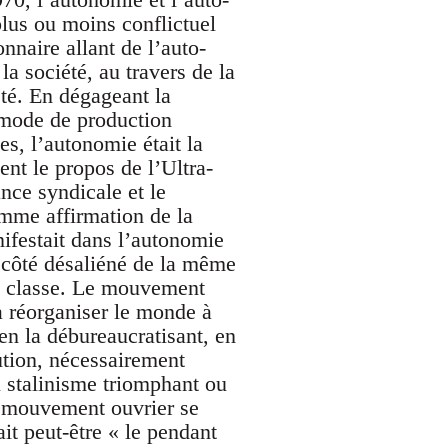
plus ou moins conflictuel
nnaire allant de l’auto-
a société, au travers de la
été. En dégageant la
e mode de production
les, l’autonomie était la
ment le propos de l’Ultra-
nce syndicale et le
mme affirmation de la
nifestait dans l’autonomie
on côté désaliéné de la même
la classe. Le mouvement
 à réorganiser le monde à
 en la débureaucratisant, en
tution, nécessairement
u stalinisme triomphant ou
t mouvement ouvrier se
ait peut-être « le pendant