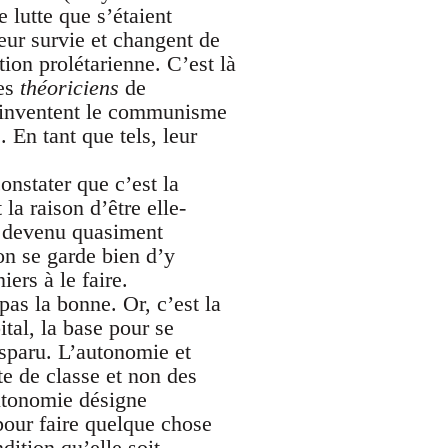
 lutte que s’étaient
eur survie et changent de
ion prolétarienne. C’est là
Les
théoriciens
de
» inventent le communisme
 En tant que tels, leur
onstater que c’est la
la raison d’être elle-
t devenu quasiment
’on se garde bien d’y
iers à le faire.
pas la bonne. Or, c’est la
tal, la base pour se
sparu. L’autonomie et
te de classe et non des
autonomie désigne
pour faire quelque chose
dition qu’elle soit