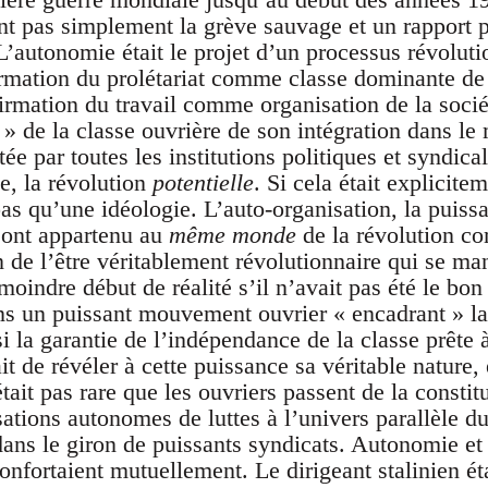
ent pas simplement la grève sauvage et un rapport 
L’autonomie était le projet d’un processus révolutio
irmation du prolétariat comme classe dominante de l
ffirmation du travail comme organisation de la soci
n » de la classe ouvrière de son intégration dans l
tée par toutes les institutions politiques et syndica
e, la révolution
potentielle
. Si cela était explicite
as qu’une idéologie. L’auto-organisation, la puissa
ont appartenu au
même monde
de la révolution co
n de l’être véritablement révolutionnaire qui se ma
 moindre début de réalité s’il n’avait pas été le b
dans un puissant mouvement ouvrier « encadrant » 
ssi la garantie de l’indépendance de la classe prête
ait de révéler à cette puissance sa véritable nature,
’était pas rare que les ouvriers passent de la consti
ations autonomes de luttes à l’univers parallèle d
ans le giron de puissants syndicats. Autonomie e
confortaient mutuellement. Le dirigeant stalinien ét