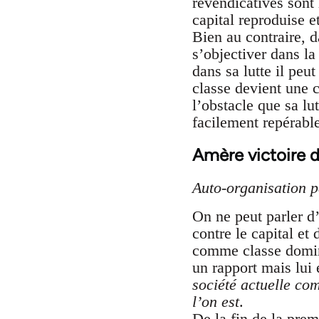
revendicatives sont 
capital reproduise e
Bien au contraire, d
s’objectiver dans la
dans sa lutte il peu
classe devient une c
l’obstacle que sa lut
facilement repérabl
Amère victoire d
Auto-organisation pa
On ne peut parler d
contre le capital et
comme classe domina
un rapport mais lui e
société actuelle co
l’on est
.
De la fin de la pre