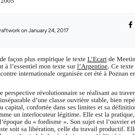
t 2005
raftwork
on January 24, 2017
de façon plus empirique le texte
L’Ecart
de Meeting
nt à l’essentiel mon texte sur
l’Argentine
. Ce texte
ncontre internationale organisée cet été à Poznan e
perspective révolutionnaire se réalisant au travers
inséparable d’une classe ouvrière stable, bien rep
u capital, confortée dans ses limites et sa définitio
me un interlocuteur légitime. Elle est la pratique, l
l’époque du « fordisme ». Son sujet est l’ouvrier e
e soit sa libération, celle du travail productif. El