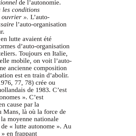
tionnel
de l’autonomie.
 les conditions
 ouvrier ».
L’auto-
saire
l’auto-organisation
r.
 en lutte avaient été
formes d’auto-organisation
liers. Toujours en Italie,
lle mobile, on voit l’auto-
’une ancienne composition
tion est en train d’abolir.
976, 77, 78) crée ou
hollandais de 1983. C’est
tonomes ». C’est
en cause par la
u Mans, là où la force de
de la moyenne nationale
s de « lutte autonome ». Au
 » en frappant