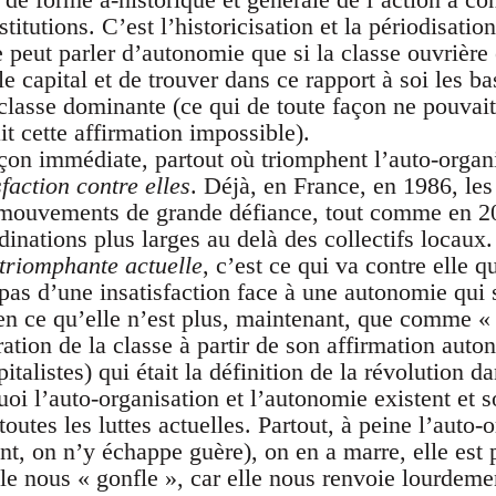
itutions. C’est l’historicisation et la périodisation
 peut parler d’autonomie que si la classe ouvrière 
e capital et de trouver dans ce rapport à soi les ba
lasse dominante (ce qui de toute façon ne pouvait 
it cette affirmation impossible).
çon immédiate, partout où triomphent l’auto-organi
sfaction contre elles
. Déjà, en France, en 1986, le
 mouvements de grande défiance, tout comme en 20
dinations plus larges au delà des collectifs locaux
 triomphante actuelle
, c’est ce qui va contre elle q
t pas d’une insatisfaction face à une autonomie qui 
en ce qu’elle n’est plus, maintenant, que comme «
ration de la classe à partir de son affirmation au
italistes) qui était la définition de la révolution d
uoi l’auto-organisation et l’autonomie existent et
outes les luttes actuelles. Partout, à peine l’auto-
ent, on n’y échappe guère), on en a marre, elle est
le nous « gonfle », car elle nous renvoie lourde