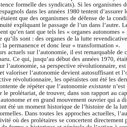
stence formelle des syndicats). Si les organismes de
espagnols dans les années 1980 tentent d’assurer l
’étaient que des organismes de défense de la condit
inuité expliquant le passage de l’un dans l’autre. 
ent qu’en tant que tels les « organes autonomes 
 qu’ils sont : des organes de la lutte revendicative.
 la permanence et donc leur « transformation ».
rs actuels sur l’autonomie, il est remarquable de c
paru. Ce qui, jusqu’au début des années 1970, était 
r l’autonomie, sa perspective révolutionnaire, es
et valoriser l’autonomie devient autosuffisant et l
tive révolutionnaire, les opéraïstes ont été les dern
ontente de répéter que l’autonomie
existante
n’est 
le prolétariat, de trouver, dans son rapport au capi
se autonome
et
en grand mouvement ouvrier qui a di
ont été un moment historique de l’histoire de la lut
formelles. Dans toutes les approches actuelles, l’
ivité où des prolétaires se concertent directement 
de forme a-historique et générale de l’action à con