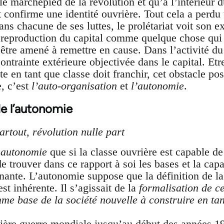
le marchepied de la révolution et qu’à l’intérieur d
t confirme une identité ouvrière. Tout cela a perdu
ans chacune de ses luttes, le prolétariat voit son
 reproduction du capital comme quelque chose qui l
t être amené à remettre en cause. Dans l’activité du 
ontrainte extérieure objectivée dans le capital. Etr
te en tant que classe doit franchir, cet obstacle pos
e, c’est
l’auto-organisation
et
l’autonomie
.
e l’autonomie
rtout, révolution nulle part
’
autonomie
que si la classe ouvrière est capable d
 de trouver dans ce rapport à soi les bases et la cap
nte. L’autonomie suppose que la définition de la 
st inhérente. Il s’agissait de la
formalisation de ce
mme base de la société nouvelle à construire en tan
mière guerre mondiale jusqu’au début des années 19