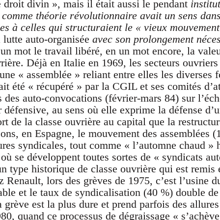
 droit divin », mais il était aussi le pendant
institu
 comme théorie révolutionnaire avait un sens dans
es à celles qui structuraient le « vieux mouvement
a lutte auto-organisée
avec son prolongement néces
un mot le travail libéré, en un mot encore, la valeu
rière. Déjà en Italie en 1969, les secteurs ouvriers
une « assemblée » reliant entre elles les diverses 
t été « récupéré » par la CGIL et ses comités d’ate
des auto-convocations (février-mars 84) sur l’éche
r défensive, au sens où elle exprime la défense d
t de la classe ouvrière au capital que la restructura
sons, en Espagne, le mouvement des assemblées (1
ctures syndicales, tout comme « l’automne chaud » 
où se développent toutes sortes de « syndicats au
 type historique de classe ouvrière qui est remis 
z Renault, lors des grèves de 1975, c’est l’usine d
stable et le taux de syndicalisation (40 %) double 
 grève est la plus dure et prend parfois des allure
80, quand ce processus de dégraissage « s’achève