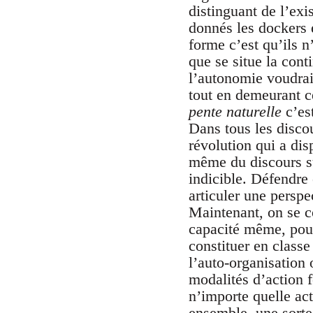
distinguant de l’exi
donnés les dockers 
forme c’est qu’ils n
que se situe la cont
l’autonomie voudrai
tout en demeurant ce
pente naturelle
c’est
Dans tous les discou
révolution qui a dis
même du discours su
indicible. Défendre 
articuler une perspec
Maintenant, on se c
capacité même, pour 
constituer en clas
l’auto-organisation 
modalités d’action 
n’importe quelle act
ensemble, une sorte 