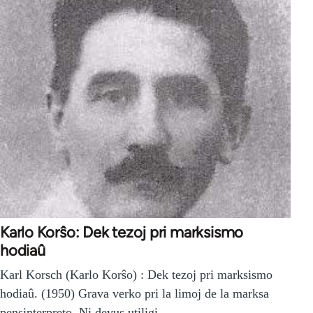
Karlo Korŝo: Dek tezoj pri marksismo
hodiaû
Karl Korsch (Karlo Korŝo) : Dek tezoj pri marksismo
hodiaû. (1950) Grava verko pri la limoj de la marksa
pensinterpreto. Ni devus utiligi…