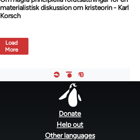
materialistisk diskussion om kristeorin - Karl
Korsch
Load
More
Footer
menu
Donate
Help out
Other languages