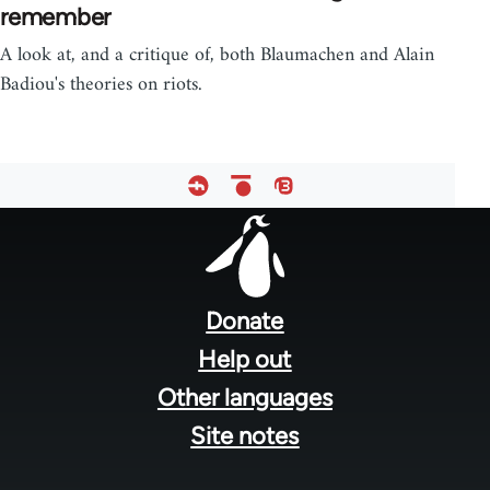
remember
A look at, and a critique of, both Blaumachen and Alain
Badiou's theories on riots.
Footer
menu
Donate
Help out
Other languages
Site notes