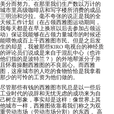
美分而努力。在那里我们生产数以万计的
城市里高级咖啡店和写字楼所消费的成品
三明治和沙拉。毫不夸张的说正是我的全
天候工作计划（在占领西雅图运动期间，
我每天都是在早上换班以后去参加占领运
动）保证我能够在占领力量城市的时候还
能喂饱成百上千西雅图市民。但是之后发
生的却是，我被那些KIRO 电视台的神经质
的评论员们说成是来自于混乱中心（也许
他们指的是波特兰？）的外地帮派分子并
且怀着操翻西雅图的不良居心。而西雅
图，这座城市的人吃的食物恰恰是我拿着
那少的可怜的工资为他们做的。
尽管那些有钱的西雅图市民总是以一些后
工业时代的说辞和无忧无虑的成功来为自
己树立形象，事实却是这样：像世界上其
他城市一样，西雅图依靠着我们称之为双
重劳动市场（劳动市场分割）的东西 。高