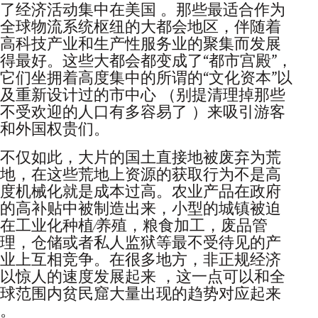
了经济活动集中在美国 。那些最适合作为
全球物流系统枢纽的大都会地区，伴随着
高科技产业和生产性服务业的聚集而发展
得最好。这些大都会都变成了“都市宫殿”，
它们坐拥着高度集中的所谓的“文化资本”以
及重新设计过的市中心 （别提清理掉那些
不受欢迎的人口有多容易了 ）来吸引游客
和外国权贵们。
不仅如此，大片的国土直接地被废弃为荒
地，在这些荒地上资源的获取行为不是高
度机械化就是成本过高。农业产品在政府
的高补贴中被制造出来，小型的城镇被迫
在工业化种植∕养殖，粮食加工，废品管
理，仓储或者私人监狱等最不受待见的产
业上互相竞争。在很多地方，非正规经济
以惊人的速度发展起来 ，这一点可以和全
球范围内贫民窟大量出现的趋势对应起来
。