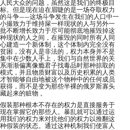
人民大众的问题，虽然这是我们的终极目
标。但是现在迫在眉睫的是一场夺取权力
的斗争——这场斗争发生在我们的人口中一
小撮致力于维持屎一样现状的人与另外一
批不断增长致力于尽可能彻底地摧毁掉这
种现状的人之间，在摧毁的同时所有人同
心建造一个新体制，这个体制内完全没有
贫困，没有人是非法的，权力本身并不是
集中在少数人手上，我们与自然世界的关
系渐渐偏离像瘾君子找毒品时那种掠取的
模式，并且物质财富以及历史积累的人类
才智能够自由地被这个物种中的任何成员
获得，而不是变为那些半裸的俄罗斯寡头
藏起来的赃物 。
假装那种根本不存在的权力是直接服务于
现在掌握它的那些人。暴乱就可以通过运
用我们的权力来对抗他们的权力以推翻这
种假装的状态。通过这种机制我们使富人