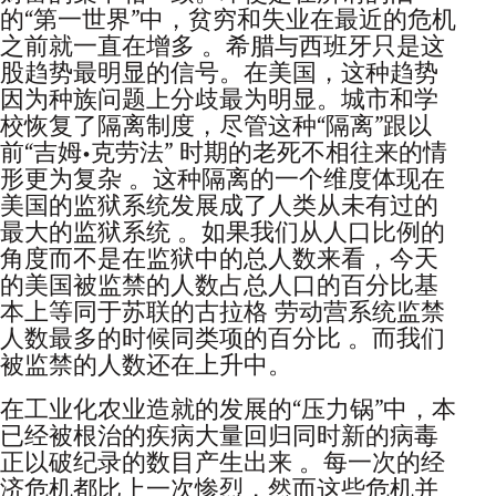
的“第一世界”中，贫穷和失业在最近的危机
之前就一直在增多 。希腊与西班牙只是这
股趋势最明显的信号。在美国，这种趋势
因为种族问题上分歧最为明显。城市和学
校恢复了隔离制度，尽管这种“隔离”跟以
前“吉姆•克劳法” 时期的老死不相往来的情
形更为复杂 。这种隔离的一个维度体现在
美国的监狱系统发展成了人类从未有过的
最大的监狱系统 。如果我们从人口比例的
角度而不是在监狱中的总人数来看，今天
的美国被监禁的人数占总人口的百分比基
本上等同于苏联的古拉格 劳动营系统监禁
人数最多的时候同类项的百分比 。而我们
被监禁的人数还在上升中。
在工业化农业造就的发展的“压力锅”中，本
已经被根治的疾病大量回归同时新的病毒
正以破纪录的数目产生出来 。每一次的经
济危机都比上一次惨烈，然而这些危机并