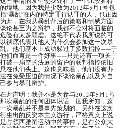
这些事情的发生使我处在了一个比较独特
的境地，因为我是少数为2012年5月1号包
括“暴乱”在内的特定罪行认罪的人，也正因
为此，在我从暴乱背后的策略和情感方面
谈论甚至为之辩护，我都不会对将面临的
危险有太多顾虑。这绝不代表我所说的可
以彻底代表其他人为什么会参加这一次暴
乱。他们基本上成功躲过了多数指控——于
他们而言是一件好事——只是还有一项关于
打破一扇空的法庭的窗户的联邦指控依旧
悬在他们头上。这也意味着，他们没有办
法在免受压迫的情况下谈论暴乱以及为自
己参与暴乱辩护。
在此声明：我并不是为参与2012年5月1号
那次暴乱的任何团体说话。据我所知，这
一次暴乱并不是事先策划的。另外在这次
衍生出的反资本主义游行，严格意义上说
是占领西雅图运动中的事件，是在公众大