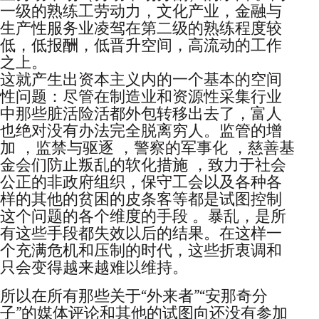
一级的熟练工劳动力，文化产业，金融与
生产性服务业凌驾在第二级的熟练程度较
低，低报酬，低晋升空间，高流动的工作
之上。
这就产生出资本主义内的一个基本的空间
性问题：尽管在制造业和资源性采集行业
中那些脏活险活都外包转移出去了，富人
也绝对没有办法完全脱离穷人。监管的增
加 ，监禁与驱逐 ，警察的军事化 ，慈善基
金会们防止叛乱的软化措施 ，致力于社会
公正的非政府组织，保守工会以及各种各
样的其他的贫困的皮条客等都是试图控制
这个问题的各个维度的手段 。暴乱，是所
有这些手段都失效以后的结果。在这样一
个充满危机和压制的时代，这些折衷调和
只会变得越来越难以维持。
所以在所有那些关于“外来者”“安那奇分
子”的媒体评论和其他的试图向还没有参加