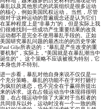
同样地，越来越多的历史材料的涌现证明
暴乱以及其他形式的武装组织是很多运动
的核心，例如美国民权运动 。当然，尽管
很对于这种运动的普遍观念还是认为它们
在某种程度上是“非暴力”的，但是实际上我
们很难找到一些成功产生重要结果的改良
运动都不是完全不使用暴乱手段的。正如
美国研究暴乱问题的最杰出的的历史学家
Paul Gilje所表达的：“暴乱是产生改变的重
要机制”，实际上，“美国就是在暴乱潮当中
诞生的” 。这个策略不应该被视为特别，它
本身也并不特别。
进一步看，暴乱对他自身来说不仅仅是一
个充分策略。暴乱的功能不在于对打砸行
为疯狂的迷恋，也不完全在于赢得所提出
来的诉求。这在占领运动当中体现得很明
显，在占领运动中除了大家对于当权者的
共同排斥以外，运动时没有一个一致的商