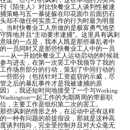
往是一些小小的讽刺，这在本地的另类周
刊《陌生人》对比快餐业工人谈判性被逮
捕策略与五一暴徒躲在印花面巾后面扔石
头却不做任何实质工作的行为时最为明显
。当时快餐业工人所做的是极富勇气地坚
守阵地并且“主动要求逮捕”。这里具有讽刺
意味的一点是，我本人既是那些暴乱者中
的一员同时又是那些快餐业工人中的一员
——从一开始快餐业工人运动启动的时候就
参与进去，在第一次罢工中我领导了我的
工作场所部分的行动，策划了中间行动的
一些部分（包括针对工资盗窃的示威，尽
管之后的暴乱事件才是我被逮捕的原
因），我还短时间地接受了一个与Working
Washington一起工作的为期两周的带薪职
位，主要工作是组织第二次的罢工。
那些讽刺的情形之外，在运动中还有这样
的一种有问题的前提假设，那就是这种高
度谈判指向，完全受控制并且对大众毫无