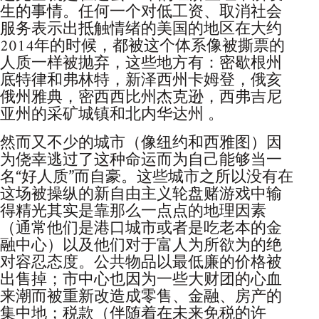
生的事情。任何一个对低工资、取消社会
服务表示出抵触情绪的美国的地区在大约
2014年的时候，都被这个体系像被撕票的
人质一样被抛弃，这些地方有：密歇根州
底特律和弗林特，新泽西州卡姆登，俄亥
俄州雅典，密西西比州杰克逊，西弗吉尼
亚州的采矿城镇和北内华达州 。
然而又不少的城市（像纽约和西雅图）因
为侥幸逃过了这种命运而为自己能够当一
名“好人质”而自豪。这些城市之所以没有在
这场被操纵的新自由主义轮盘赌游戏中输
得精光其实是靠那么一点点的地理因素
（通常他们是港口城市或者是吃老本的金
融中心）以及他们对于富人为所欲为的绝
对容忍态度。公共物品以最低廉的价格被
出售掉；市中心也因为一些大财团的心血
来潮而被重新改造成零售、金融、房产的
集中地；税款（伴随着在未来免税的许