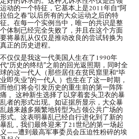
定好的诉求的。这种无诉求性不仅是占领
运动的一个特征，它基本上是2011年自“阿
拉伯之春”以后所有的大众运动之后的特
征。在每一个实例当中，唯一的共识是整
个体制已经完全失败了，并且在这个方面
要将暴乱从仅仅是推动改良的尝试转换为
真正的历史进程。
不仅仅是我这一代美国人生在了1990年
代“历史的终结”之前的回光返照期，同时全
球的这一代人（那些居住在贫民窟里和“毕
业即失业”的一代人 ）也生在了这一时期，
而他们将会引发历史的重生前的第一阵阵
痛 。这种新生选择了以穿着套头卫衣的暴
乱者的形式出现。如证据所显示，大众暴
乱越来越多频繁地转型为占领公共广场的
形式。这表明暴乱已经自行进化到了新的
暴乱，我们最终迎来了21世纪的第一场起
义——遭到最高军事委员会压迫性粉碎的埃