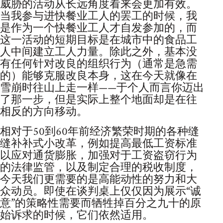
威胁的活动从长远角度看来会更加有效。
当我参与进快餐业工人的罢工的时候，我
是作为一个快餐业工人才自发参加的，而
这一活动的短期目标是在城市中的食品工
人中间建立工人力量。除此之外，基本没
有任何针对改良的组织行为（通常是急需
的）能够克服改良本身，这在今天就像在
雪崩时往山上走一样——于个人而言你迈出
了那一步，但是实际上整个地面却是在往
相反的方向移动。
相对于50到60年前经济繁荣时期的各种缝
缝补补式小改革，例如提高最低工资标准
以应对通货膨胀，加强对于工资盗窃行为
的法律监管，以及制定合理的税收制度，
今天我们更需要的是高能动性的努力和大
众动员。即使在谈判桌上仅仅因为展示“诚
意”的策略性需要而牺牲掉百分之九十的原
始诉求的时候，它们依然适用。