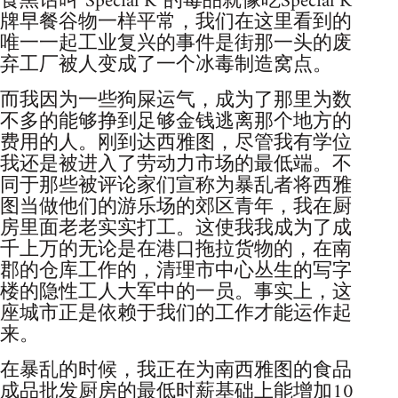
食黑话叫“Special K”的毒品就像吃Special K
牌早餐谷物一样平常，我们在这里看到的
唯一一起工业复兴的事件是街那一头的废
弃工厂被人变成了一个冰毒制造窝点。
而我因为一些狗屎运气，成为了那里为数
不多的能够挣到足够金钱逃离那个地方的
费用的人。刚到达西雅图，尽管我有学位
我还是被进入了劳动力市场的最低端。不
同于那些被评论家们宣称为暴乱者将西雅
图当做他们的游乐场的郊区青年，我在厨
房里面老老实实打工。这使我我成为了成
千上万的无论是在港口拖拉货物的，在南
郡的仓库工作的，清理市中心丛生的写字
楼的隐性工人大军中的一员。事实上，这
座城市正是依赖于我们的工作才能运作起
来。
在暴乱的时候，我正在为南西雅图的食品
成品批发厨房的最低时薪基础上能增加10