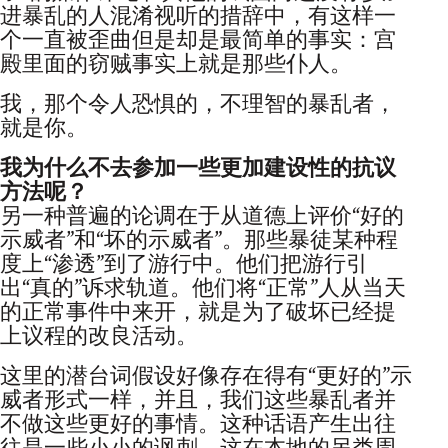
进暴乱的人混淆视听的措辞中，有这样一
个一直被歪曲但是却是最简单的事实：宫
殿里面的窃贼事实上就是那些仆人。
我，那个令人恐惧的，不理智的暴乱者，
就是你。
我为什么不去参加一些更加建设性的抗议
方法呢？
另一种普遍的论调在于从道德上评价“好的
示威者”和“坏的示威者”。那些暴徒某种程
度上“渗透”到了游行中。他们把游行引
出“真的”诉求轨道。他们将“正常”人从当天
的正常事件中来开，就是为了破坏已经提
上议程的改良活动。
这里的潜台词假设好像存在得有“更好的”示
威者形式一样，并且，我们这些暴乱者并
不做这些更好的事情。这种话语产生出往