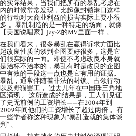
的实际结果，当我们把所有的暴乱考虑在
内的时候常常发现，比起像封锁港口这样
的行动对大商业利益的损害实际上要小很
多 。暴乱制造的是一种特定的场面，就像
【美国说唱家】Jay-Z的MV里面一样 。
在我们看来，很多暴乱在赢得诉求方面比
起改良性质的谈判企图要好很多，这是它
们很实际的一面。即使不考虑改良本身就
是治标不治本的，暴乱有时是改良的企图
中有效的手段这一点也是它有用的证据。
暴乱，通常伴随着非法的封锁、占领行动
以及野猫罢工， 过去几年在中国珠三角地
区涌现 。这所造成的结果是，工人们见证
了史无前例的工资增长——在2004年到
2009年间他们的工资增长了超过两倍 。有
一些学者称这种现象为“暴乱造就的集体谈
判” 。