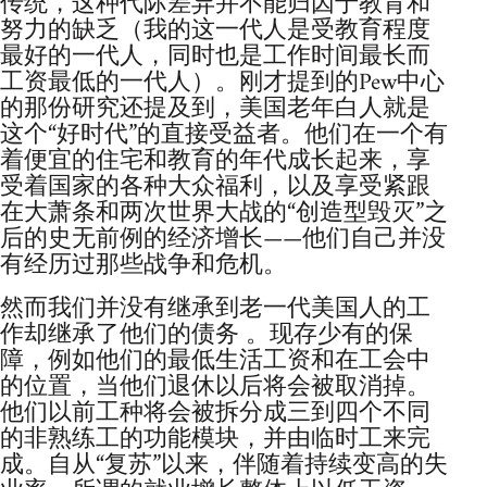
传统，这种代际差异并不能归因于教育和
努力的缺乏（我的这一代人是受教育程度
最好的一代人，同时也是工作时间最长而
工资最低的一代人）。刚才提到的Pew中心
的那份研究还提及到，美国老年白人就是
这个“好时代”的直接受益者。他们在一个有
着便宜的住宅和教育的年代成长起来，享
受着国家的各种大众福利，以及享受紧跟
在大萧条和两次世界大战的“创造型毁灭”之
后的史无前例的经济增长——他们自己并没
有经历过那些战争和危机。
然而我们并没有继承到老一代美国人的工
作却继承了他们的债务 。现存少有的保
障，例如他们的最低生活工资和在工会中
的位置，当他们退休以后将会被取消掉。
他们以前工种将会被拆分成三到四个不同
的非熟练工的功能模块，并由临时工来完
成。自从“复苏”以来，伴随着持续变高的失