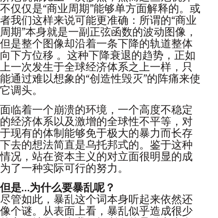
不仅仅是“商业周期”能够单方面解释的。或
者我们这样来说可能更准确：所谓的“商业
周期”本身就是一副正弦函数的波动图像，
但是整个图像却沿着一条下降的轨道整体
向下方位移 。这种下降衰退的趋势，正如
上一次发生于全球经济体系之上一样，只
能通过难以想象的“创造性毁灭”的阵痛来使
它调头。
面临着一个崩溃的环境，一个高度不稳定
的经济体系以及激增的全球性不平等，对
于现有的体制能够免于极大的暴力而长存
下去的想法简直是乌托邦式的。鉴于这种
情况，站在资本主义的对立面很明显的成
为了一种实际可行的努力。
但是…为什么要暴乱呢？
尽管如此，暴乱这个词本身听起来依然还
像个谜。从表面上看，暴乱似乎造成很少