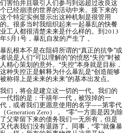
们害怕并且吸引人们参与到远超过改良这
个已经崩溃的世界的活动中来。接下来的
这个特定实例显示出这种机制是很管用
的。很多当时我组织起来一起暴乱的快餐
业工人都很清楚未来是什么样的。到2013
年5月1号，暴乱自发的产生了 。
暴乱根本不是在阻碍所谓的“真正的抗争”或
者说是人们“可以理解的”的愤怒“失控”时被
人精心策划的意外。“失控”本身就是目标，
这种失控正是解释为什么暴乱是“创造能够
被称得上是未来的未来”的基本出发点。
我们，将会是建立这一切的一代。我们的
一代指的是：千禧年一代，被毁掉的一
代，或者我们更愿意使用的名字——第零代
（Generation Zero） 。 “零”一方面是因为除
了父辈留下来的债务我们一无所有，但是
又代表我们没有退路了。同事，“零”就像暴