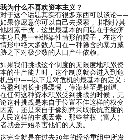
我为什么不喜欢资本主义？
对于这个话题其实有很多东西可以谈论——
如果你愿意你可以自己去探索 。排除掉其
他因素干扰，这里最基本的问题在于经济
本身只是一种绑架性情形的幌子，在这个
情形中绝大多数人口在一种隐含的暴力威
胁之下对极少数的人口产生依赖。
如果我们挑战这个制度的无限度地积累资
本的生产能力时，这个制度就会进入到危
机当中——以下是对危机的最基本的定义：
当盈利增长变得缓慢，停滞甚至是倒退。
在任何这种资本积累受到挑战的时候，无
论这种挑战是来自于位置不佳这样的权变
因素，还是来自于像刻意采取抵抗态度的
人民这样的主观因素，那些掌权（富人）
者就会开始杀害他们的人质。
这完全就是在过去50年的经济重组中所发