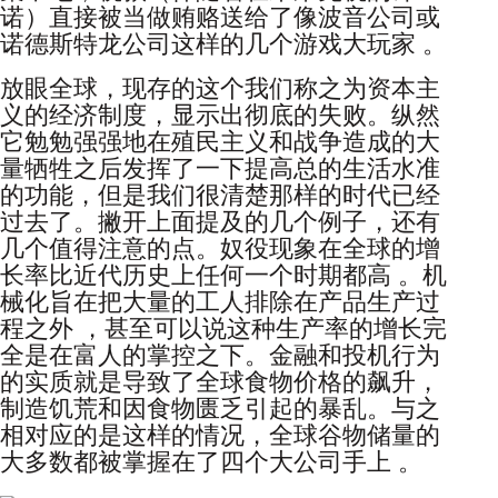
诺）直接被当做贿赂送给了像波音公司或
诺德斯特龙公司这样的几个游戏大玩家 。
放眼全球，现存的这个我们称之为资本主
义的经济制度，显示出彻底的失败。纵然
它勉勉强强地在殖民主义和战争造成的大
量牺牲之后发挥了一下提高总的生活水准
的功能，但是我们很清楚那样的时代已经
过去了。撇开上面提及的几个例子，还有
几个值得注意的点。奴役现象在全球的增
长率比近代历史上任何一个时期都高 。机
械化旨在把大量的工人排除在产品生产过
程之外 ，甚至可以说这种生产率的增长完
全是在富人的掌控之下。金融和投机行为
的实质就是导致了全球食物价格的飙升，
制造饥荒和因食物匮乏引起的暴乱。与之
相对应的是这样的情况，全球谷物储量的
大多数都被掌握在了四个大公司手上 。