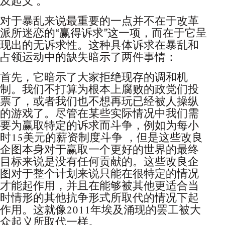
及起义 。
对于暴乱来说最重要的一点并不在于改革
派所迷恋的“赢得诉求”这一项，而在于它呈
现出的无诉求性。这种具体诉求在暴乱和
占领运动中的缺失暗示了两件事情：
首先，它暗示了大家拒绝现存的调和机
制。我们不打算为根本上腐败的政党们投
票了，或者我们也不想再玩已经被人操纵
的游戏了。尽管在某些实际情况中我们需
要为赢取特定的诉求而斗争，例如为每小
时15美元的薪资制度斗争 ，但是这些改良
企图本身对于赢取一个更好的世界的最终
目标来说是没有任何贡献的。这些改良企
图对于整个计划来说只能在很特定的情况
才能起作用，并且在能够被其他更适合当
时情形的其他抗争形式所取代的情况下起
作用。这就像2011年埃及涌现的罢工被大
众起义所取代一样。