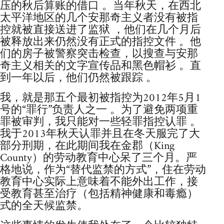
压的秋后算账的借口 。当年秋天，在西北
太平洋地区的几个安那奇主义者没有被指
控就被直接送进了监狱 ，他们在几个月后
被释放出来仍然没有正式的指控文件 。他
们的房子被警察突击检查，以搜查与安那
奇主义相关的文字宣传品和黑色帽衫 。直
到一年以后，他们仍然被跟踪 。
我，就是那五个最初被指控为2012年5月1
号的“罪行”负责人之一 。为了避免两项重
罪被审判，我只能对一些轻罪指控认罪 。
我于2013年秋天认罪并且在冬天服完了大
部分刑期，在此期间我在金郡（King
County）的劳动教育中心呆了三个月。严
格地说，作为“替代监禁的方式”，住在劳动
教育中心实际上意味着不能外出工作，接
受教育甚至治疗（包括精神健康和毒瘾）
式的全天候监禁。