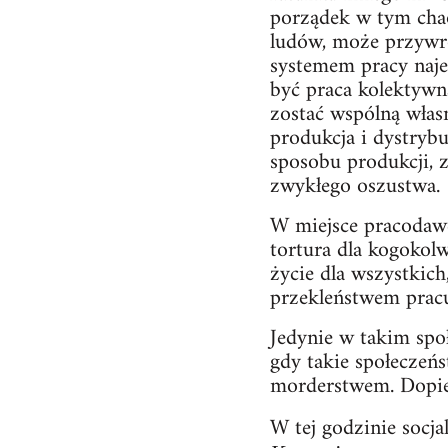
porządek w tym chao
ludów, może przywró
systemem pracy naje
być praca kolektywn
zostać wspólną włas
produkcja i dystryb
sposobu produkcji, 
zwykłego oszustwa.
W miejsce pracodawc
tortura dla kogokol
życie dla wszystkich
przekleństwem pracu
Jedynie w takim spo
gdy takie społeczeńs
morderstwem. Dopier
W tej godzinie socj