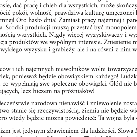
sie, dać pracę i chleb dla wszystkich, może skończ
cić pokój, wolność, prawdziwą kulturę umęczonej l
mnej! Oto hasło dnia! Zamiast pracy najemnej i pa
a. Środki produkcji muszą przestać być monopolem 
nością wszystkich. Nigdy więcej wyzyskiwaczy i w
ucja produktów we wspólnym interesie. Zniesienie n
zwykłego wyzysku i grabieży, ale i na równi z nim 
ów i ich najemnych niewolników wolni towarzysze 
wiek, ponieważ będzie obowiązkiem każdego! Ludzk
, co wypełniają swe społeczne obowiązki. Głód nie b
jących, lecz biczem na próżniaków!
łeczeństwie narodowa nienawiść i zniewolenie zost
two stanie się rzeczywistością, ziemia nie będzie w
o wtedy będzie można powiedzieć: Ta wojna była o
alizm jest jedynym zbawieniem dla ludzkości. Słowa