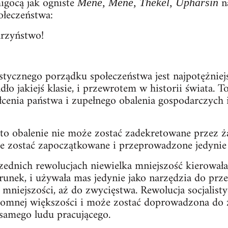
gocą jak ogniste
na
Mene, Mene, Thekel, Upharsin
ołeczeństwa:
arzyństwo!
istycznego porządku społeczeństwa jest najpotężniej
ło jakiejś klasie, i przewrotem w historii świata. 
łcenia państwa i zupełnego obalenia gospodarczych 
 to obalenie nie może zostać zadekretowane przez ż
e zostać zapoczątkowane i przeprowadzone jedynie
ednich rewolucjach niewielka mniejszość kierowała
ierunek, i używała mas jedynie jako narzędzia do pr
 mniejszości, aż do zwycięstwa. Rewolucja socjalisty
gromnej większości i może zostać doprowadzona do 
samego ludu pracującego.