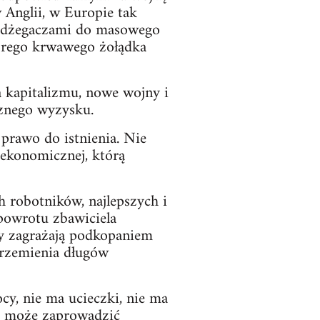
 Anglii, w Europie tak
podżegaczami do masowego
tórego krwawego żołądka
 kapitalizmu, nowe wojny i
cznego wyzysku.
prawo do istnienia. Nie
 ekonomicznej, którą
h robotników, najlepszych i
 powrotu zbawiciela
by zagrażają podkopaniem
rzemienia długów
cy, nie ma ucieczki, nie ma
tu może zaprowadzić