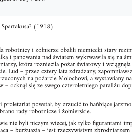
 Spartakusa? (1918)
a robotnicy i żołnierze obalili niemiecki stary reż
ką i panowania nad światem wykrwawiła się na śmi
dniarzy, która roznieciła pożar światowy i wciągnę
ie. Lud – przez cztery lata zdradzany, zapomniawszy
 rzuconych na pożarcie Molochowi, a wystawiany na
– ocknął się ze swego czteroletniego paraliżu dopi
i proletariat powstał, by zrzucić to hańbiące jarz
rano rady robotnicze i żołnierskie.
e nie byli niczym więcej, jak tylko figurantami impe
jąca – burżuazja – jest rzeczywistym zbrodniarze