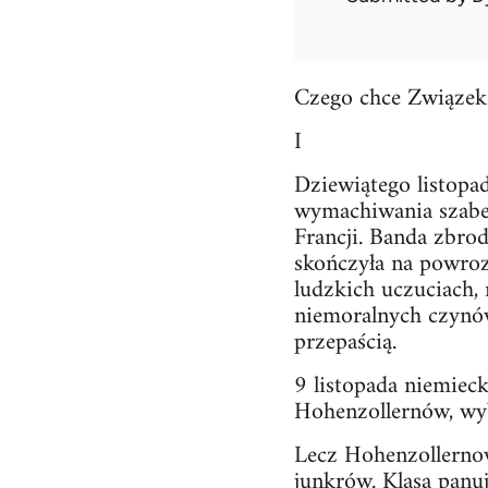
Czego chce Związek
I
Dziewiątego listopad
wymachiwania szabel
Francji. Banda zbro
skończyła na powroz
ludzkich uczuciach,
niemoralnych czynów 
przepaścią.
9 listopada niemieck
Hohenzollernów, wyb
Lecz Hohenzollernowi
junkrów. Klasa panu