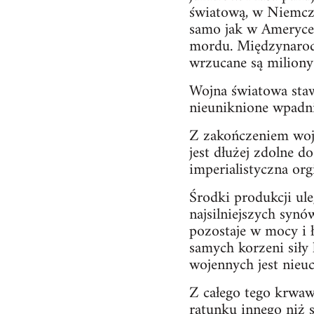
światową, w Niemcze
samo jak w Ameryce.
mordu. Międzynarodo
wrzucane są miliony 
Wojna światowa staw
nieuniknione wpadnię
Z zakończeniem wojn
jest dłużej zdolne d
imperialistyczna org
Środki produkcji ule
najsilniejszych synó
pozostaje w mocy i 
samych korzeni sił
wojennych jest nieu
Z całego tego krwawe
ratunku innego niż 