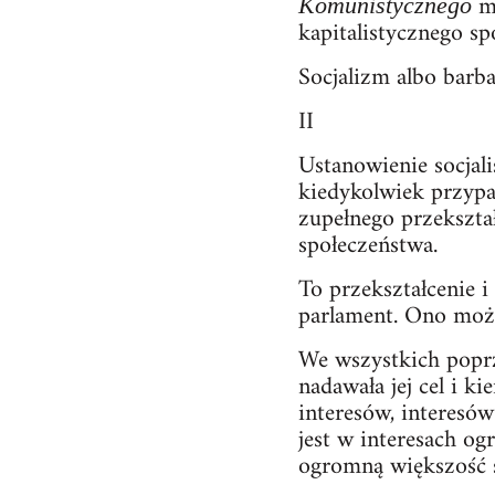
mi
Komunistycznego
kapitalistycznego sp
Socjalizm albo barb
II
Ustanowienie socjal
kiedykolwiek przypad
zupełnego przekszta
społeczeństwa.
To przekształcenie i
parlament. Ono moż
We wszystkich poprz
nadawała jej cel i k
interesów, interesów
jest w interesach o
ogromną większość 