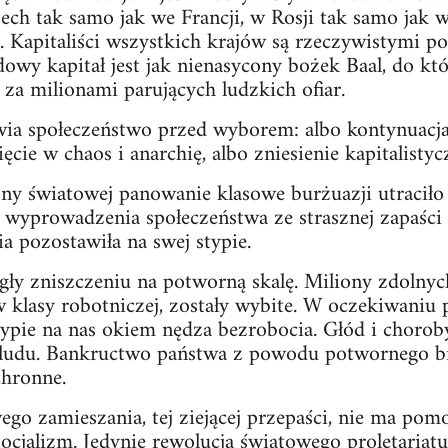
ch tak samo jak we Francji, w Rosji tak samo jak w
 Kapitaliści wszystkich krajów są rzeczywistymi 
wy kapitał jest jak nienasycony bożek Baal, do k
za milionami parujących ludzkich ofiar.
ia społeczeństwo przed wyborem: albo kontynuacja
cie w chaos i anarchię, albo zniesienie kapitalisty
y światowej panowanie klasowe burżuazji utraciło 
o wyprowadzenia społeczeństwa ze strasznej zapaści
ia pozostawiła na swej stypie.
gły zniszczeniu na potworną skalę. Miliony zdolnyc
w klasy robotniczej, zostały wybite. W oczekiwaniu
łypie na nas okiem nędza bezrobocia. Głód i choro
y ludu. Bankructwo państwa z powodu potwornego b
chronne.
go zamieszania, tej ziejącej przepaści, nie ma pomo
socjalizm. Jedynie rewolucja światowego proletaria