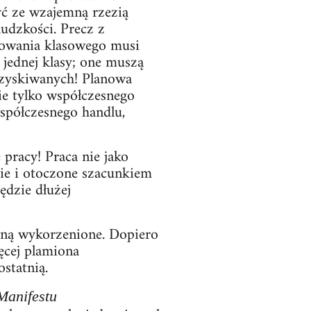
yć ze wzajemną rzezią
udzkości. Precz z
nowania klasowego musi
jednej klasy; one muszą
yzyskiwanych! Planowa
ie tylko współczesnego
współczesnego handlu,
pracy! Praca nie jako
ie i otoczone szacunkiem
ędzie dłużej
aną wykorzenione. Dopiero
ięcej plamiona
statnią.
Manifestu