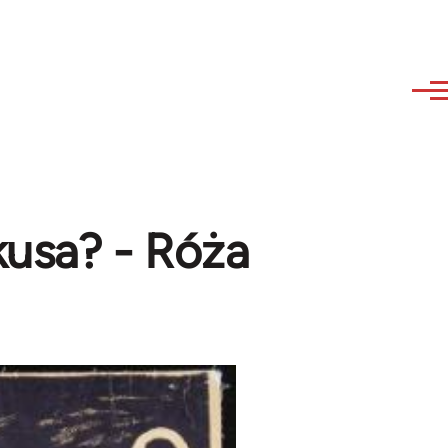
usa? - Róża