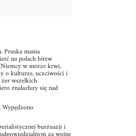
im. Pruska mania
erć na polach bitew
ła Niemcy w morze krwi,
 o kulturze, uczciwości i
 żer wszelkich
ero znalazłszy się nad
mo. Wypędzono
rialistycznej burżuazji i
m odpowiedzialnym za wojnę