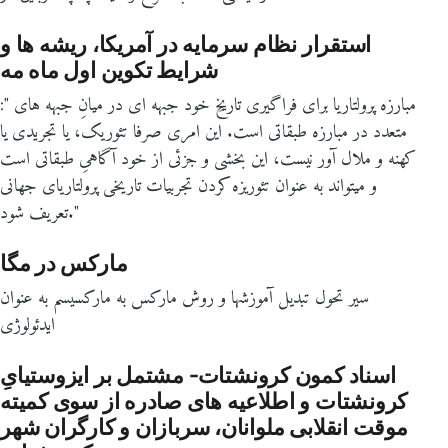
استقرار نظام سرمایه در آمریکا، ریشه ها و
شرایط تکوین اول ماه مه
:" مبارزه پرولتاریا برای فراگیری تاریخِ خود جبهه ای در میانِ جبهه های
متعدد در مبارزه طبقاتی است. این امری صرفا تئوریک، یا تجریدی یا
کهنه و ملال آور نیست، این بخشی و جزئی از خود آگاهیِ طبقاتی است
و میتواند به عنوان تئوریزه کردن تجربیات تاریخی پرولتاریای جهانی
تعریف شود."
مارکس در مگا
سیر تحول تبدیل آموزشها و روش مارکس به مارکسیسم به عنوان
ایدئولوژی
اسناد کمون کرونشتات- مشتمل بر ایزوستیایِ
کرونشتات و اطلاعیه های صادره از سوی کمیته
موقت انقلابی ملوانان، سربازان و کارگران شهر