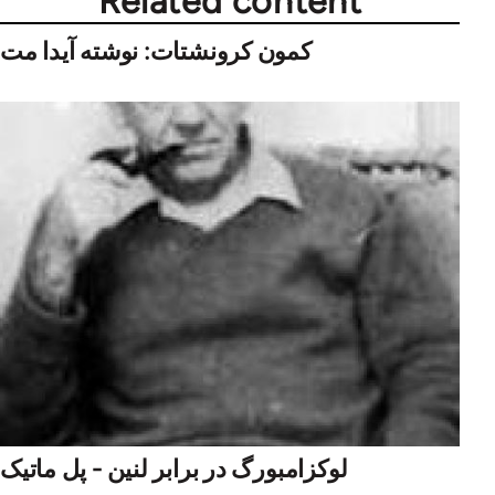
Related content
کمون کرونشتات: نوشته آیدا مت
لوکزامبورگ در برابر لنين - پل ماتيک