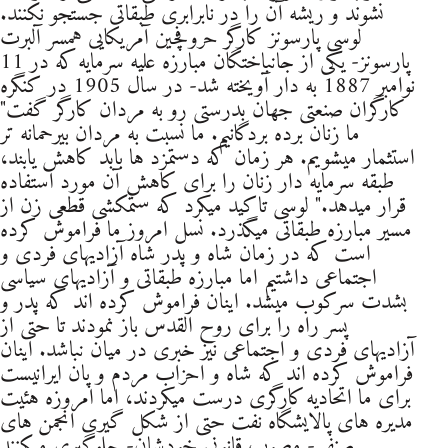
نشوند و ریشه آن را در نابرابری طبقاتی جستجو نکنند.
لوسی پارسونز کارگر حروفچین آمریکایی همسر آلبرت
پارسونز- یکی از جانباختگان مبارزه علیه سرمایه که در 11
نوامبر 1887 به دار آویخته شد- در سال 1905 در کنگره
کارگران صنعتی جهان بدرستی رو به مردان کارگر گفت"
ما زنان برده بردگانیم. ما نسبت به مردان بیرحمانه تر
استثمار میشویم. هر زمان که دستمزد ها بابد کاهش یابند،
طبقه سرمایه دار زنان را برای کاهش آن مورد استفاده
قرار میدهد." لوسی تاکید میکرد که ستمکشی قطعی زن از
مسیر مبارزه طبقاتی میگذرد. نسل امروز ما فراموش کرده
است که در زمان شاه و پدر شاه آزادیهای فردی و
اجتماعی داشتیم اما مبارزه طبقاتی و آزادیهای سیاسی
بشدت سرکوب میشد. اینان فراموش کرده اند که پدر و
پسر راه را برای روح القدس باز نمودند تا حتی از
آزادیهای فردی و اجتماعی نیز خبری در میان نباشد. اینان
فراموش کرده اند که شاه و احزاب مردم و پان ایرانیست
برای ما اتحادیه کارگری درست میکردند، اما امروزه هئیت
مدیره های پالایشگاه نفت حتی از شکل گیری انجمن های
صنفی- مصوب قانونی خودشان- جلوگیری میکنند