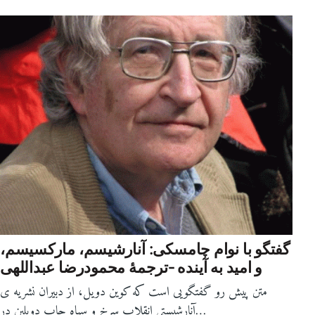
گفتگو با نوام چامسکی: آنارشیسم، مارکسیسم،
و امید به آینده -ترجمۀ محمودرضا عبداللهی
متن پیش رو گفتگویی است که کوین دویل، از دبیران نشریه ی
آنارشیستی انقلاب سرخ و سیاه چاپ دوبلین در…