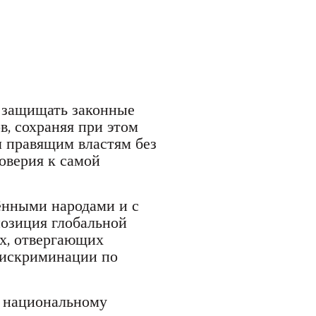
т защищать законные
в, сохраняя при этом
 правящим властям без
оверия к самой
ёнными народами и с
озиция глобальной
ях, отвергающих
дискриминации по
я национальному