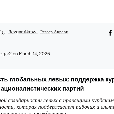
رزك
Rezgar Akrawi
Резгар Акрави
ezgar2
on March 14, 2026
ть глобальных левых: поддержка курд
националистических партий
ной солидарности левых с правящими курдским
рности, которая поддерживает рабочих и аль
кратического гражданства.