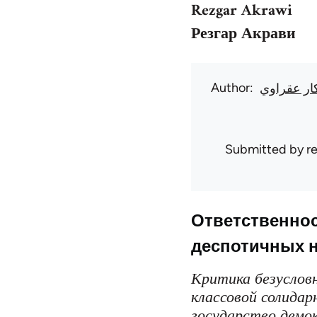
Rezgar Akrawi
Резгар Акрави
Author
ار عقراوي
Submitted by
r
Ответственнос
деспотичных 
Критика безуслов
классовой солида
государство демо