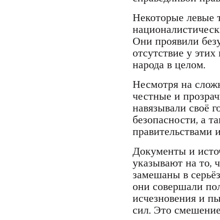
Некоторые левые 
националистически
Они проявили безу
отсутствие у этих
народа в целом.
Несмотря на сложн
честные и прозра
навязывали своё г
безопасности, а т
правительствами 
Документы и исто
указывают на то, 
замешаны в серьёз
они совершали по
исчезновения и пы
сил. Это смешени