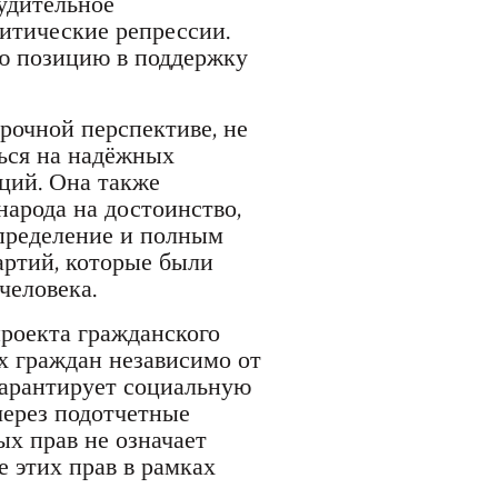
нудительное
итические репрессии.
ю позицию в поддержку
срочной перспективе, не
ься на надёжных
ций. Она также
народа на достоинство,
определение и полным
артий, которые были
человека.
роекта гражданского
ех граждан независимо от
 гарантирует социальную
через подотчетные
х прав не означает
е этих прав в рамках