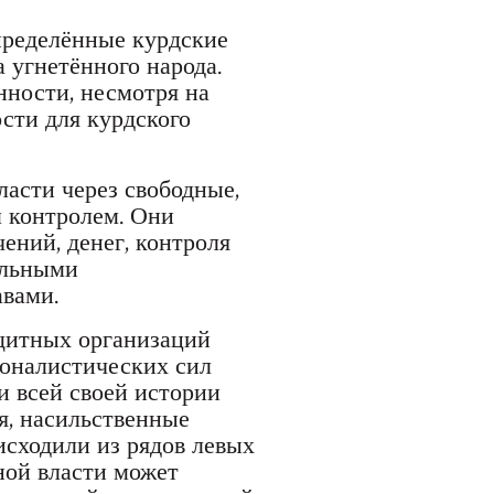
пределённые курдские
 угнетённого народа.
нности, несмотря на
сти для курдского
ласти через свободные,
 контролем. Они
ений, денег, контроля
альными
вами.
щитных организаций
ионалистических сил
и всей своей истории
я, насильственные
исходили из рядов левых
ной власти может