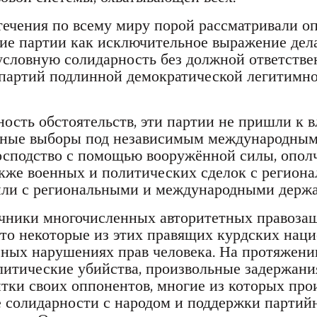
течения по всему миру порой рассматривали о
е партии как исключительное выражение дела
словную солидарность без должной ответстве
 партий подлинной демократической легитимно
ость обстоятельств, эти партии не пришли к в
чные выборы под независимым международным
осподство с помощью вооружённой силы, ополч
акже военных и политических сделок с регион
или с региональными и международными держа
чники многочисленных авторитетных правоза
что некоторые из этих правящих курдских нац
ных нарушениях прав человека. На протяжени
литические убийства, произвольные задержани
тки своих оппонентов, многие из которых про
е солидарности с народом и поддержки партий