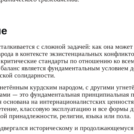
ие
сталкивается с сложной задачей: как она може
арода в контексте экзистенциальных конфликто
 критические стандарты по отношению ко всем
 баланс является фундаментальным условием д
ской солидарности.
гнетённым курдским народом, с другими угнет
ами — это фундаментальная принципиальная п
я основана на интернационалистских ценност
етение, классовую эксплуатацию и все формы 
ой принадлежности, религии, языка или пола.
одвергался историческому и продолжающемус