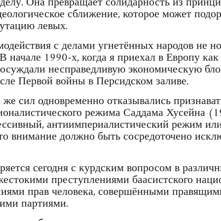
 делу. Она превращает солидарность из принц
деологическое сближение, которое может подо
утацию левых.
модействия с делами угнетённых народов не но
 В начале 1990-х, когда я приехал в Европу ка
 осуждали несправедливую экономическую бло
сле Первой войны в Персидском заливе.
 же сил одновременно отказывались признават
ионалистического режима Саддама Хусейна (1
рессивный, антиимпериалистический режим или
то внимание должно быть сосредоточено искл
ряется сегодня с курдским вопросом в различн
жестокими преступлениями баасистского наци
ниями прав человека, совершёнными правящим
ими партиями.