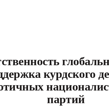
ственность глобаль
ддержка курдского де
отичных националис
партий