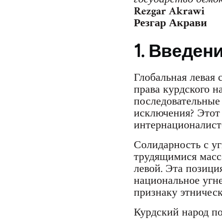
Rezgar Akrawi
Резгар Акрави
1. Введен
Глобальная левая 
права курдского н
последовательные
исключения? Этот
интернационалист
Солидарность с у
трудящимися масс
левой. Эта позици
национальное угн
признаку этническ
Курдский народ п