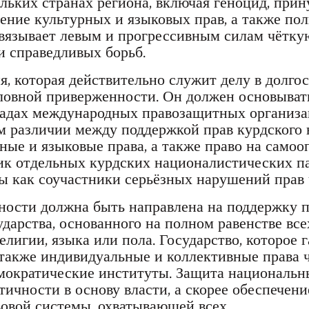
льких странах региона, включая геноцид, при
ние культурных и языковых прав, а также пол
авязывает левым и прогрессивным силам чётку
и справедливых борьб.
я, которая действительно служит делу в долго
словной приверженности. Он должен основыват
ладах международных правозащитных организа
м различии между поддержкой прав курдского 
рные и языковые права, а также право на само
ик отдельных курдских националистических п
 как соучастники серьёзных нарушений прав 
ности должна быть направлена на поддержку п
ударства, основанного на полном равенстве вс
елигии, языка или пола. Государство, которое
 также индивидуальные и коллективные права 
мократические институты. Защита национальны
ичности в основу власти, а скорее обеспечени
овой системы, охватывающей всех.