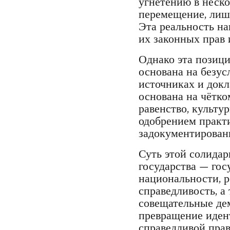
угнетению в неско
перемещение, лише
Эта реальность н
их законных прав 
Однако эта позици
основана на безу
источниках и док
основана на чётко
равенство, культу
одобрением практ
задокументированы
Суть этой солидар
государства — гос
национальности, р
справедливость, а
совещательные де
превращение идент
справедливой прав