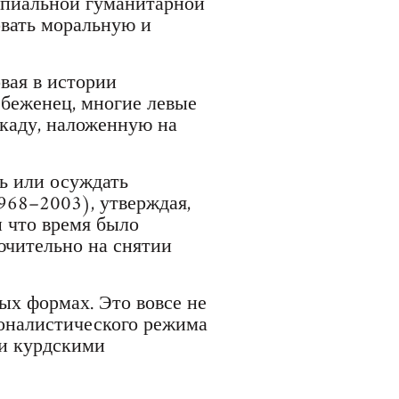
ипиальной гуманитарной
рвать моральную и
вая в истории
к беженец, многие левые
каду, наложенную на
ь или осуждать
968–2003), утверждая,
 что время было
ючительно на снятии
ых формах. Это вовсе не
оналистического режима
и курдскими