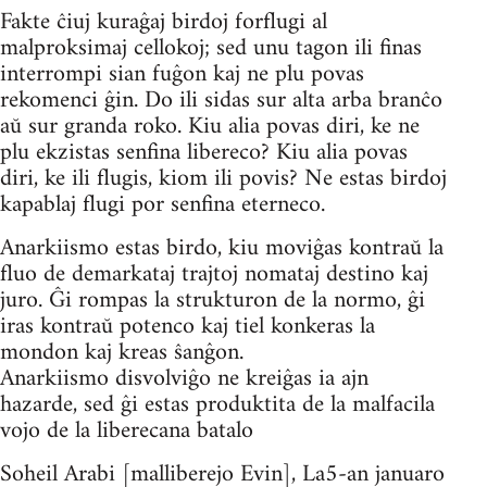
Fakte ĉiuj kuraĝaj birdoj forflugi al
malproksimaj cellokoj; sed unu tagon ili finas
interrompi sian fuĝon kaj ne plu povas
rekomenci ĝin. Do ili sidas sur alta arba branĉo
aŭ sur granda roko. Kiu alia povas diri, ke ne
plu ekzistas senfina libereco? Kiu alia povas
diri, ke ili flugis, kiom ili povis? Ne estas birdoj
kapablaj flugi por senfina eterneco.
Anarkiismo estas birdo, kiu moviĝas kontraŭ la
fluo de demarkataj trajtoj nomataj destino kaj
juro. Ĝi rompas la strukturon de la normo, ĝi
iras kontraŭ potenco kaj tiel konkeras la
mondon kaj kreas ŝanĝon.
Anarkiismo disvolviĝo ne kreiĝas ia ajn
hazarde, sed ĝi estas produktita de la malfacila
vojo de la liberecana batalo
Soheil Arabi [malliberejo Evin], La5-an januaro