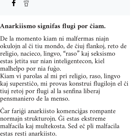
Anarkiismo signifas flugi por ĉiam.
De la momento kiam ni malfermas niajn
okulojn al ĉi tiu mondo, de ĉiuj flankoj, reto de
religio, nacieco, lingvo, “raso” kaj seksismo
estas ĵetita sur nian inteligentecon, kiel
malhelpo por nia fuĝo.
Kiam vi parolas al mi pri religio, raso, lingvo
kaj superstiĉo, mi provas konstrui flugilojn el ĉi
tiuj retoj por flugi al la senfina liberaj
pensmaniero de la menso.
Ĉar fariĝi anarkiisto komenciĝas rompante
normajn strukturojn. Ĝi estas ekstreme
malfacila kaj multekosta. Sed eĉ pli malfacila
estas resti anarkiisto.