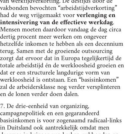
van werktijdverkorting. De destijds door de
vakbonden bevochten “arbeidstijdverkorting”
had de weg vrijgemaakt voor
verlenging en
intensivering van de effectieve werkdag
.
Mensen moeten daardoor vandaag de dag circa
dertig procent meer werken om ongeveer
hetzelfde inkomen te hebben als een decennium
terug. Samen met de groeiende outsourcing
zorgt dat ervoor dat in Europa tegelijkertijd de
totale arbeidstijd én de werkloosheid groeien en
dat er een structurele langdurige vorm van
werkloosheid is ontstaan. Een “basisinkomen”
zal de arbeidersklasse nog verder versplinteren
en de lonen verder doen dalen.
7. De drie-eenheid van organizing,
campagnepolitiek en een gegarandeerd
basisinkomen is voor zogenaamd radicaal-links
in Duitsland ook aantrekkelijk omdat men