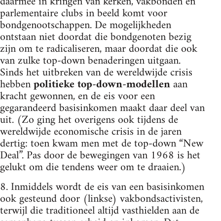
daarmee in kringen van kerken, vakbonden en
parlementaire clubs in beeld komt voor
bondgenootschappen. De mogelijkheden
ontstaan niet doordat die bondgenoten bezig
zijn om te radicaliseren, maar doordat die ook
van zulke top-down benaderingen uitgaan.
Sinds het uitbreken van de wereldwijde crisis
hebben
politieke top-down-modellen
aan
kracht gewonnen, en de eis voor een
gegarandeerd basisinkomen maakt daar deel van
uit. (Zo ging het overigens ook tijdens de
wereldwijde economische crisis in de jaren
dertig: toen kwam men met de top-down “New
Deal”. Pas door de bewegingen van 1968 is het
gelukt om die tendens weer om te draaien.)
8. Inmiddels wordt de eis van een basisinkomen
ook gesteund door (linkse) vakbondsactivisten,
terwijl die traditioneel altijd vasthielden aan de