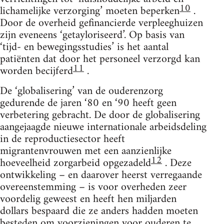
10
lichamelijke verzorging’ moeten beperken
.
Door de overheid gefinancierde verpleeghuizen
zijn eveneens ‘getayloriseerd’. Op basis van
‘tijd- en bewegingsstudies’ is het aantal
patiënten dat door het personeel verzorgd kan
11
worden becijferd
.
De ‘globalisering’ van de ouderenzorg
gedurende de jaren ‘80 en ‘90 heeft geen
verbetering gebracht. De door de globalisering
aangejaagde nieuwe internationale arbeidsdeling
in de reproductiesector heeft
migrantenvrouwen met een aanzienlijke
12
hoeveelheid zorgarbeid opgezadeld
. Deze
ontwikkeling – en daarover heerst verregaande
overeenstemming – is voor overheden zeer
voordelig geweest en heeft hen miljarden
dollars bespaard die ze anders hadden moeten
besteden om voorzieningen voor ouderen te