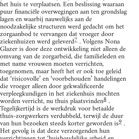
het huis te verplaatsen. Een beslissing waaraan
puur financiële overwegingen aan ten grondslag
lagen en waarbij nauwelijks aan de
noodzakelijke structuren werd gedacht om het
zorgaanbod te vervangen dat vroeger door
7
ziekenhuizen werd geleverd
. Volgens Nona
Glazer is door deze ontwikkeling niet alleen de
omvang van de zorgarbeid, die familieleden en
met name vrouwen moeten verrichten,
toegenomen, maar heeft het er ook toe geleid
dat ‘risicovolle’ en ‘voorbehouden’ handelingen
die vroeger alleen door gekwalificeerde
verpleegkundigen in het ziekenhuis mochten
8
worden verricht, nu thuis plaatsvinden
.
Tegelijkertijd is de werkdruk voor betaalde
thuis-zorgwerkers verdubbeld, terwijl de duur
9
van hun bezoeken steeds korter geworden is
.
Het gevolg is dat deze verzorgenden hun
verrichtingen tot ‘huishoudelijke arbeid en