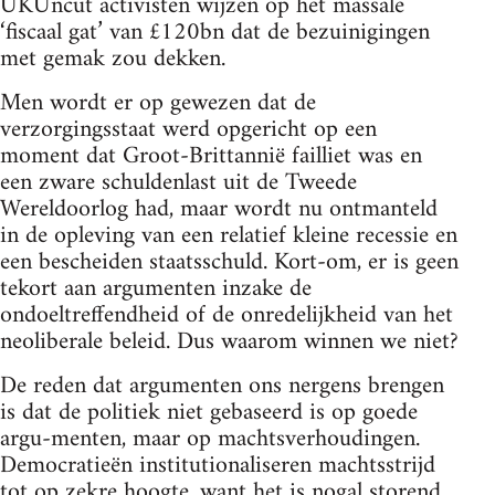
UKUncut activisten wijzen op het massale
‘fiscaal gat’ van £120bn dat de bezuinigingen
met gemak zou dekken.
Men wordt er op gewezen dat de
verzorgingsstaat werd opgericht op een
moment dat Groot-Brittannië failliet was en
een zware schuldenlast uit de Tweede
Wereldoorlog had, maar wordt nu ontmanteld
in de opleving van een relatief kleine recessie en
een bescheiden staatsschuld. Kort-om, er is geen
tekort aan argumenten inzake de
ondoeltreffendheid of de onredelijkheid van het
neoliberale beleid. Dus waarom winnen we niet?
De reden dat argumenten ons nergens brengen
is dat de politiek niet gebaseerd is op goede
argu-menten, maar op machtsverhoudingen.
Democratieën institutionaliseren machtsstrijd
tot op zekre hoogte, want het is nogal storend