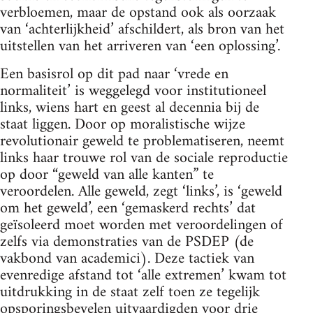
verbloemen, maar de opstand ook als oorzaak
van ‘achterlijkheid’ afschildert, als bron van het
uitstellen van het arriveren van ‘een oplossing’.
Een basisrol op dit pad naar ‘vrede en
normaliteit’ is weggelegd voor institutioneel
links, wiens hart en geest al decennia bij de
staat liggen. Door op moralistische wijze
revolutionair geweld te problematiseren, neemt
links haar trouwe rol van de sociale reproductie
op door “geweld van alle kanten” te
veroordelen. Alle geweld, zegt ‘links’, is ‘geweld
om het geweld’, een ‘gemaskerd rechts’ dat
geïsoleerd moet worden met veroordelingen of
zelfs via demonstraties van de PSDEP (de
vakbond van academici). Deze tactiek van
evenredige afstand tot ‘alle extremen’ kwam tot
uitdrukking in de staat zelf toen ze tegelijk
opsporingsbevelen uitvaardigden voor drie