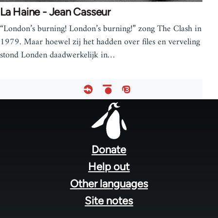
La Haine - Jean Casseur
“London’s burning! London’s burning!” zong The Clash in
1979. Maar hoewel zij het hadden over files en verveling
stond Londen daadwerkelijk in…
Footer
menu
Donate
Help out
Other languages
Site notes