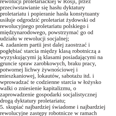
rewolucji proletariackiej w Rosji, przez
przeciwstawianie się hasłu dyktatury
proletariatu i popieranie hasła konstytuanty
usiłuje odgrodzić proletariat żydowski od
rewolucyjnego proletariatu polskiego i
międzynarodowego, powstrzymać go od
udziału w rewolucji socjalnej;
4. zadaniem partii jest dalej zaostrzać i
pogłębiać starcia między klasą robotniczą a
wyzyskującymi ją klasami posiadającymi na
gruncie spraw zarobkowych, braku pracy,
potwornej lichwy żywnościowej i
mieszkaniowej, lokautów, sabotażu itd. i
wprowadzać te codzienne starcia w łożysko
walki o zniesienie kapitalizmu, o
zaprowadzenie gospodarki socjalistycznej
drogą dyktatury proletariatu;
5. skupiać najbardziej świadome i najbardziej
rewolucyjne zastępy robotnicze w ramach