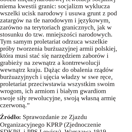
niema kwestii granic: socjalizm wyklucza
wszelki ucisk narodowy i usuwa grunt z pod
zatargów na tle narodowym i językowym,
zarówno na terytoriach granicznych, jak w
stosunku do tzw. mniejszości narodowych.
Tym samym proletariat odrzuca wszelkie
próby tworzenia burżuazyjnej armii polskiej,
która musi stać się narzędziem zaborów i
grabieży na zewnątrz a kontrrewolucji
wewnątrz kraju. Dążąc do obalenia rządów
burżuazyjnych i ujęcia władzy w swe ręce,
proletariat przeciwstawia wszystkim swoim
wrogom, ich armiom i białym gwardiom
swoje siły rewolucyjne, swoją własną armię
czerwoną.”
Źródło:
Sprawozdanie ze Zjazdu
Organizacyjnego KPRP (Zjednoczenie
SDKPiL i PPS Lewicy). Warszawa 1919.