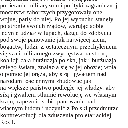
popieranie militaryzmu i polityki zagranicznej
mocarstw zaborczych przygotowały one
wojnę, parły do niej. Po jej wybuchu stanęły
po stronie swoich rządów, warując sobie
jedynie udział w łupach, dążąc do zdobycia
pod swoje panowanie jak najwięcej ziem,
bogactw, ludzi. Z ostatecznym przechyleniem
się szali militarnego zwycięstwa na stronę
koalicji cała burżuazja polska, jak i burżuazja
całego świata, znalazła się w jej obozie; woła
o pomoc jej oręża, aby siłą i gwałtem nad
narodami ościennymi zbudować jak
największe państwo podległe jej władzy, aby
siłą i gwałtem stłumić rewolucję we własnym
kraju, zapewnić sobie panowanie nad
własnym ludem i uczynić z Polski przedmurze
kontrrewolucji dla zduszenia proletariackiej
Rosji.