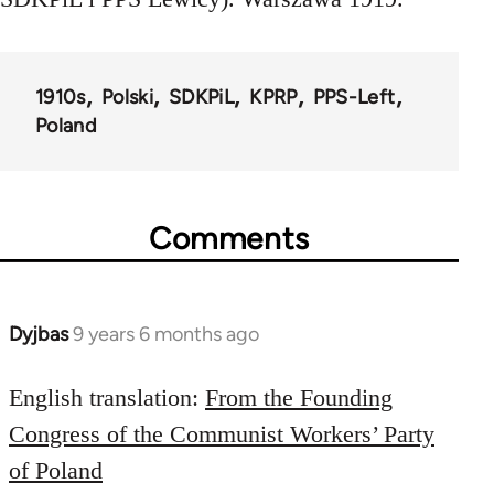
1910s
Polski
SDKPiL
KPRP
PPS-Left
Poland
Comments
Dyjbas
9 years 6 months ago
In
reply
to
English translation:
From the Founding
Welcome
Congress of the Communist Workers’ Party
by
of Poland
libcom.org