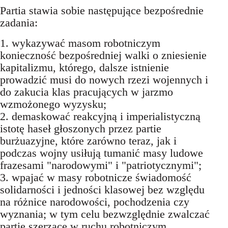
Partia stawia sobie następujące bezpośrednie
zadania:
1. wykazywać masom robotniczym
konieczność bezpośredniej walki o zniesienie
kapitalizmu, którego, dalsze istnienie
prowadzić musi do nowych rzezi wojennych i
do zakucia klas pracujących w jarzmo
wzmożonego wyzysku;
2. demaskować reakcyjną i imperialistyczną
istotę haseł głoszonych przez partie
burżuazyjne, które zarówno teraz, jak i
podczas wojny usiłują tumanić masy ludowe
frazesami "narodowymi" i "patriotycznymi";
3. wpajać w masy robotnicze świadomość
solidarności i jedności klasowej bez względu
na różnice narodowości, pochodzenia czy
wyznania; w tym celu bezwzględnie zwalczać
partie szerzące w ruchu robotniczym