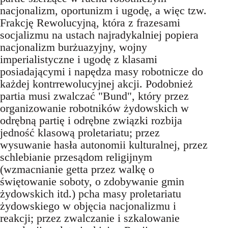
nacjonalizm, oportunizm i ugodę, a więc tzw.
Frakcję Rewolucyjną, która z frazesami
socjalizmu na ustach najradykalniej popiera
nacjonalizm burżuazyjny, wojny
imperialistyczne i ugodę z klasami
posiadającymi i napędza masy robotnicze do
każdej kontrrewolucyjnej akcji. Podobnież
partia musi zwalczać "Bund", który przez
organizowanie robotników żydowskich w
odrębną partię i odrębne związki rozbija
jedność klasową proletariatu; przez
wysuwanie hasła autonomii kulturalnej, przez
schlebianie przesądom religijnym
(wzmacnianie getta przez walkę o
świętowanie soboty, o zdobywanie gmin
żydowskich itd.) pcha masy proletariatu
żydowskiego w objęcia nacjonalizmu i
reakcji; przez zwalczanie i szkalowanie