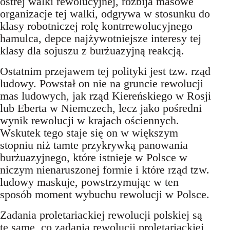
ostrej walki rewolucyjnej, rozbija masowe
organizacje tej walki, odgrywa w stosunku do
klasy robotniczej rolę kontrrewolucyjnego
hamulca, depce najżywotniejsze interesy tej
klasy dla sojuszu z burżuazyjną reakcją.
Ostatnim przejawem tej polityki jest tzw. rząd
ludowy. Powstał on nie na gruncie rewolucji
mas ludowych, jak rząd Kiereńskiego w Rosji
lub Eberta w Niemczech, lecz jako pośredni
wynik rewolucji w krajach ościennych.
Wskutek tego staje się on w większym
stopniu niż tamte przykrywką panowania
burżuazyjnego, które istnieje w Polsce w
niczym nienaruszonej formie i które rząd tzw.
ludowy maskuje, powstrzymując w ten
sposób moment wybuchu rewolucji w Polsce.
Zadania proletariackiej rewolucji polskiej są
te same, co zadania rewolucji proletariackiej