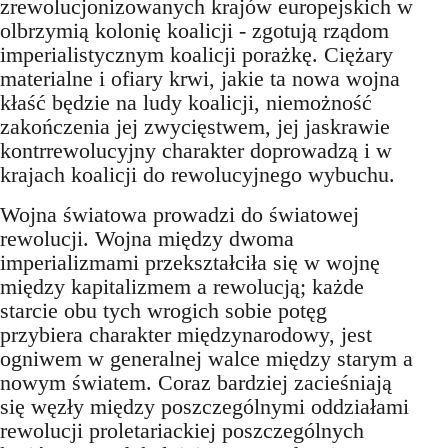
zrewolucjonizowanych krajów europejskich w
olbrzymią kolonię koalicji - zgotują rządom
imperialistycznym koalicji porażkę. Ciężary
materialne i ofiary krwi, jakie ta nowa wojna
kłaść będzie na ludy koalicji, niemożność
zakończenia jej zwycięstwem, jej jaskrawie
kontrrewolucyjny charakter doprowadzą i w
krajach koalicji do rewolucyjnego wybuchu.
Wojna światowa prowadzi do światowej
rewolucji. Wojna między dwoma
imperializmami przekształciła się w wojnę
między kapitalizmem a rewolucją; każde
starcie obu tych wrogich sobie potęg
przybiera charakter międzynarodowy, jest
ogniwem w generalnej walce między starym a
nowym światem. Coraz bardziej zacieśniają
się węzły między poszczególnymi oddziałami
rewolucji proletariackiej poszczególnych