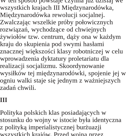
W ten sposób powstaje czynna już dzisiaj we
wszystkich krajach III Międzynarodówka,
Międzynarodówka rewolucji socjalnej.
Zwalczając wszelkie próby połowicznych
rozwiązań, wychodzące od chwiejnych
żywiołów tzw. centrum, dąży ona w każdym
kraju do skupienia pod swymi hasłami
znacznej większości klasy robotniczej w celu
wprowadzenia dyktatury proletariatu dla
realizacji socjalizmu. Skoordynowanie
wysiłków tej międzynarodówki, spojenie jej w
ogniu walki staje się jednym z ważniejszych
zadań chwili.
III
Polityka polskich klas posiadających w
stosunku do wojny w istocie była identyczna
z polityką imperialistycznej burżuazji
wszystkich krajów. Przed wojną przez