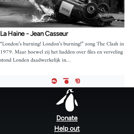
La Haine - Jean Casseur
“London’s burning! London’s burning!” zong The Clash in
1979. Maar hoewel zij het hadden over files en verveling
stond Londen daadwerkelijk in…
Footer
menu
Donate
Help out