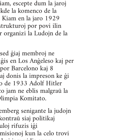
am, escepte dum la jaroj
ekde la komenco de la
. Kiam en la jaro 1929
strukturoj por povi ilin
 organizi la Ludojn de la
 sed ĝiaj membroj ne
iĝis en Los Anĝeleso kaj per
 por Barcelono kaj 8
aj donis la impreson ke ĝi
ro de 1933 Adolf Hitler
co jam ne eblis malgraŭ la
 Olimpia Komitato.
emberg senigante la judojn
ontraŭ siaj politikaj
loj rifuzis iĝi
misionoj kun la celo trovi