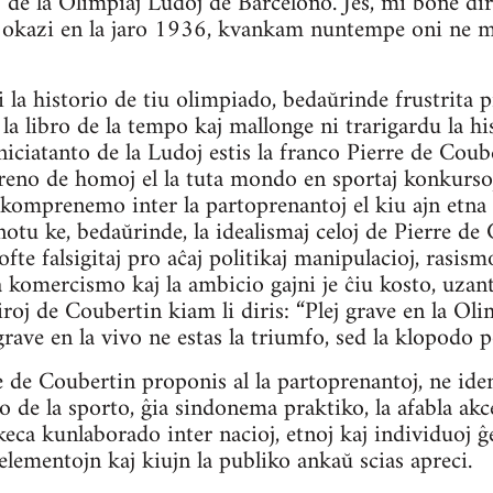
 de la Olimpiaj Ludoj de Barcelono. Jes, mi bone dir
s okazi en la jaro 1936, kvankam nuntempe oni ne m
 la historio de tiu olimpiado, bedaŭrinde frustrita p
 la libro de la tempo kaj mallonge ni trarigardu la h
niciatanto de la Ludoj estis la franco Pierre de Coub
reno de homoj el la tuta mondo en sportaj konkursoj
 komprenemo inter la partoprenantoj el kiu ajn etna
 notu ke, bedaŭrinde, la idealismaj celoj de Pierre de
 ofte falsigitaj pro aĉaj politikaj manipulacioj, rasis
 komercismo kaj la ambicio gajni je ĉiu kosto, uzante
roj de Coubertin kiam li diris: “Plej grave en la Olim
grave en la vivo ne estas la triumfo, sed la klopodo po
 de Coubertin proponis al la partoprenantoj, ne ident
ito de la sporto, ĝia sindonema praktiko, la afabla akc
eca kunlaborado inter nacioj, etnoj kaj individuoj ĝe
elementojn kaj kiujn la publiko ankaŭ scias apreci.