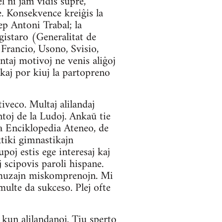
el ni jam vidis supre,
e. Konsekvence kreiĝis la
p Antoni Trabal; la
gistaro (Generalitat de
l Francio, Usono, Svisio,
ntaj motivoj ne venis aliĝoj
kaj por kiuj la partopreno
iveco. Multaj alilandaj
antoj de la Ludoj. Ankaŭ tie
la Enciklopedia Ateneo, de
ktiki gimnastikajn
oj estis ege interesaj kaj
 scipovis paroli hispane.
e amuzajn miskomprenojn. Mi
ulte da sukceso. Plej ofte
i kun alilandanoj. Tiu sperto