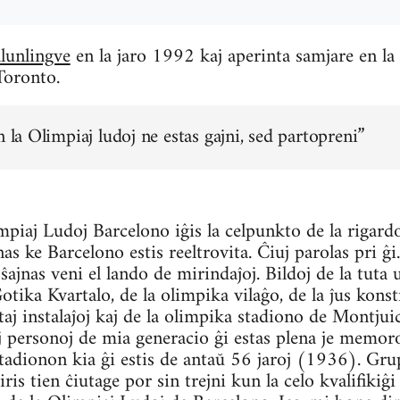
lunlingve
en la jaro 1992 kaj aperinta samjare en la
Toronto.
n la Olimpiaj ludoj ne estas gajni, sed partopreni”
piaj Ludoj Barcelono iĝis la celpunkto de la rigard
as ke Barcelono estis reeltrovita. Ĉiuj parolas pri ĝi
ŝajnas veni el lando de mirindaĵoj. Bildoj de la tuta 
ika Kvartalo, de la olimpika vilaĝo, de la ĵus konst
aj instalaĵoj kaj de la olimpika stadiono de Montjui
 personoj de mia generacio ĝi estas plena je memoroj
tadionon kia ĝi estis de antaŭ 56 jaroj (1936). Gru
iris tien ĉiutage por sin trejni kun la celo kvalifikiĝ