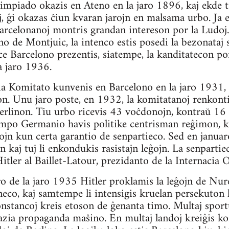
piado okazis en Ateno en la jaro 1896, kaj ekde ti
, ĝi okazas ĉiun kvaran jarojn en malsama urbo. Ja 
arcelonanoj montris grandan intereson por la Ludoj
no de Montjuic, la intenco estis posedi la bezonataj 
e Barcelono prezentis, siatempe, la kanditatecon por
a jaro 1936.
ia Komitato kunvenis en Barcelono en la jaro 1931,
on. Unu jaro poste, en 1932, la komitatanoj renkont
 Berlinon. Tiu urbo ricevis 43 voĉdonojn, kontraŭ 16
empo Germanio havis politike centrisman reĝimon, k
dojn kun certa garantio de senpartieco. Sed en janua
n kaj tuj li enkondukis rasistajn leĝojn. La senpartie
Hitler al Baillet-Latour, prezidanto de la Internacia
 de la jaro 1935 Hitler proklamis la leĝojn de Nur
neco, kaj samtempe li intensigis kruelan persekuton k
nstancoj kreis etoson de ĝenanta timo. Multaj sportu
azia propaganda maŝino. En multaj landoj kreiĝis ko