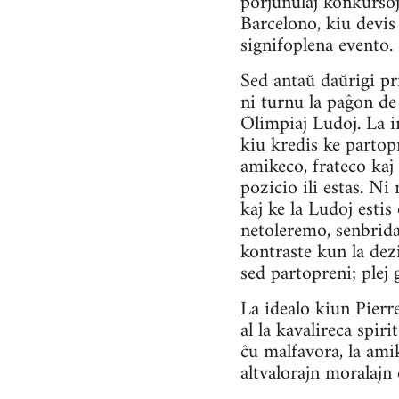
porjunulaj konkursoj
Barcelono, kiu devi
signifoplena evento.
Sed antaŭ daŭrigi pri
ni turnu la paĝon de
Olimpiaj Ludoj. La i
kiu kredis ke partop
amikeco, frateco kaj
pozicio ili estas. Ni
kaj ke la Ludoj estis
netoleremo, senbrida
kontraste kun la dezi
sed partopreni; plej 
La idealo kiun Pierre
al la kavalireca spir
ĉu malfavora, la amik
altvalorajn moralajn 