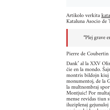
Artikolo verkita
kata
Kataluna Asocio de 
“Plej grave e
Pierre de Coubertin
Dank’ al la XXV Olim
ĉie en la mondo. Ŝajn
montris bildojn kiuj 
monumentoj, de la Got
la multnombraj sport
Montjuic! Por multaj
mense revidas tiun s
iluziplenaj gejunuloj 