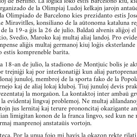
udoj de Berlino. La logika loko estis Barcelono kiu, ki
organizado de la Olimpiaj Ludoj kelkajn jarojn antaŭ
a Olimpiado de Barcelono kies prezidanto estis Jose
me Miravitlles, konsiliano de la aŭtonoma kataluna re
de la 19-a ĝis la 26 de julio. Baldaŭ alvenis aliĝoj e
io, Svedio, Maroko kaj multaj aliaj landoj. Pro evide
pense aliĝis multaj germanoj kiuj loĝis eksterlande 
o estis kompreneble barita.
 18-an de julio, la stadiono de Montjuic bolis je akt
por trejniĝi kaj por interkonatiĝi kun aliaj partopren
elonaj junuloj, membroj de la sporta fako de la Popo
nejo kaj de aliaj lokaj kluboj. Tiuj junuloj devis pra
rezentataj la morgaŭon. La kontaktoj inter ambaŭ grup
la evidentaj lingvaj problemoj. Ne multaj alilandanoj
rtojn ĵus lernitaj kaj terure prononcitaj okazigant
n limigitan konon de la franca lingvo, sed kun ne m
armaj manprenoj anstataŭis vortojn.
ateca. Por la unua fojo mi havis la okazon rekte rilat