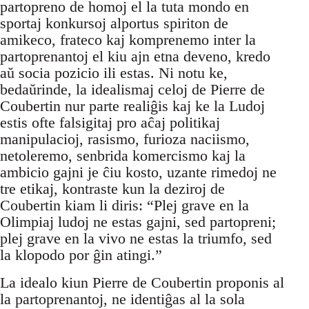
partopreno de homoj el la tuta mondo en
sportaj konkursoj alportus spiriton de
amikeco, frateco kaj komprenemo inter la
partoprenantoj el kiu ajn etna deveno, kredo
aŭ socia pozicio ili estas. Ni notu ke,
bedaŭrinde, la idealismaj celoj de Pierre de
Coubertin nur parte realiĝis kaj ke la Ludoj
estis ofte falsigitaj pro aĉaj politikaj
manipulacioj, rasismo, furioza naciismo,
netoleremo, senbrida komercismo kaj la
ambicio gajni je ĉiu kosto, uzante rimedoj ne
tre etikaj, kontraste kun la deziroj de
Coubertin kiam li diris: “Plej grave en la
Olimpiaj ludoj ne estas gajni, sed partopreni;
plej grave en la vivo ne estas la triumfo, sed
la klopodo por ĝin atingi.”
La idealo kiun Pierre de Coubertin proponis al
la partoprenantoj, ne identiĝas al la sola