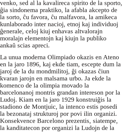
venko, sed al la kavalireca spirito de la sporto,
ĝia sindonema praktiko, la afabla akcepto de
la sorto, ĉu favora, ĉu malfavora, la amikeca
kunlaborado inter nacioj, etnoj kaj individuoj
ĝenerale, celoj kiuj enhavas altvalorajn
moralajn elementojn kaj kiujn la publiko
ankaŭ scias apreci.
La unua moderna Olimpiado okazis en Ateno
en la jaro 1896, kaj ekde tiam, escepte dum la
jaroj de la du mondmilitoj, ĝi okazas ĉiun
kvaran jarojn en malsama urbo. Ja ekde la
komenco de la olimpia movado la
barcelonanoj montris grandan intereson por la
Ludoj. Kiam en la jaro 1929 konstruiĝis la
stadiono de Montjuic, la intenco estis posedi
la bezonataj strukturoj por povi ilin organizi.
Konsekvence Barcelono prezentis, siatempe,
la kanditatecon por organizi la Ludojn de la