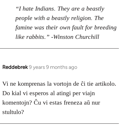
“I hate Indians. They are a beastly
people with a beastly religion. The
famine was their own fault for breeding
like rabbits.” -Winston Churchill
Reddebrek
9 years 9 months ago
In
reply
to
Vi ne komprenas la vortojn de ĉi tie artikolo.
Welcome
Do kial vi esperos al atingi per viajn
by
komentojn? Ĉu vi estas freneza aŭ nur
libcom.org
stultulo?