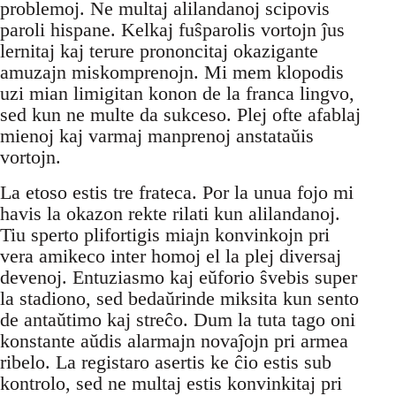
problemoj. Ne multaj alilandanoj scipovis
paroli hispane. Kelkaj fuŝparolis vortojn ĵus
lernitaj kaj terure prononcitaj okazigante
amuzajn miskomprenojn. Mi mem klopodis
uzi mian limigitan konon de la franca lingvo,
sed kun ne multe da sukceso. Plej ofte afablaj
mienoj kaj varmaj manprenoj anstataŭis
vortojn.
La etoso estis tre frateca. Por la unua fojo mi
havis la okazon rekte rilati kun alilandanoj.
Tiu sperto plifortigis miajn konvinkojn pri
vera amikeco inter homoj el la plej diversaj
devenoj. Entuziasmo kaj eŭforio ŝvebis super
la stadiono, sed bedaŭrinde miksita kun sento
de antaŭtimo kaj streĉo. Dum la tuta tago oni
konstante aŭdis alarmajn novaĵojn pri armea
ribelo. La registaro asertis ke ĉio estis sub
kontrolo, sed ne multaj estis konvinkitaj pri