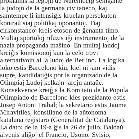
proklamis la leĝojn de Nuremberg senigante
la judojn de la germana civitaneco, kaj
samtempe li intensigis kruelan persekuton
kontraŭ siaj politikaj oponantoj. Tiaj
cirkonstancoj kreis etoson de ĝenanta timo.
Multaj sportuloj rifuzis iĝi instrumentoj de la
nazia propaganda maŝino. En multaj landoj
kreiĝis komisionoj kun la celo trovi
alternativojn al la ludoj de Berlino. La logika
loko estis Barcelono kiu, kiel ni jam vidis
supre, kandidatiĝis por la organizado de la
Olimpiaj Ludoj kelkajn jarojn antaŭe.
Konsekvence kreiĝis la Komitato de la Popola
Olimpiado de Barcelono kies prezidanto estis
Josep Antoni Trabal; la sekretario estis Jaume
Miravitlles, konsiliano de la aŭtonoma
kataluna registaro (Generalitat de Catalunya).
La dato: de la 19-a ĝis la 26 de julio. Baldaŭ
alvenis aliĝoj el Francio, Usono, Svisio,