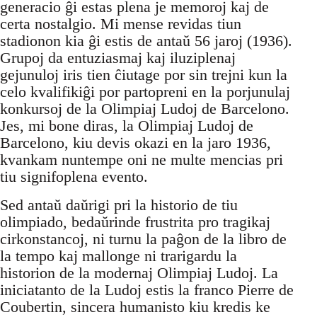
generacio ĝi estas plena je memoroj kaj de
certa nostalgio. Mi mense revidas tiun
stadionon kia ĝi estis de antaŭ 56 jaroj (1936).
Grupoj da entuziasmaj kaj iluziplenaj
gejunuloj iris tien ĉiutage por sin trejni kun la
celo kvalifikiĝi por partopreni en la porjunulaj
konkursoj de la Olimpiaj Ludoj de Barcelono.
Jes, mi bone diras, la Olimpiaj Ludoj de
Barcelono, kiu devis okazi en la jaro 1936,
kvankam nuntempe oni ne multe mencias pri
tiu signifoplena evento.
Sed antaŭ daŭrigi pri la historio de tiu
olimpiado, bedaŭrinde frustrita pro tragikaj
cirkonstancoj, ni turnu la paĝon de la libro de
la tempo kaj mallonge ni trarigardu la
historion de la modernaj Olimpiaj Ludoj. La
iniciatanto de la Ludoj estis la franco Pierre de
Coubertin, sincera humanisto kiu kredis ke