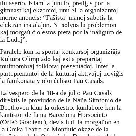
tiu aserto. Kiam la junuloj pretiĝis por la
gimnastikaj ekzercoj, unu el la organizantoj
morne anoncis: “Faŝistaj manoj sabotis la
elektran instalaĵon. Ni solvos la problemon
kaj morgaŭ ĉio estos preta por la inaŭguro de
la Ludoj”.
Paralele kun la sportaj konkursoj organiziĝis
Kultura Olimpiado kaj estis preparitaj
multnombraj folkloraj prezentadoj. Inter la
partoprenantoj de la kulturaj aktivaĵoj troviĝis
la famkonata violonĉelisto Pau Casals.
La vespero de la 18-a de julio Pau Casals
direktis la provludon de la Naŭa Simfonio de
Beethoven kiun la orkestro, kunlabore kun la
kantistoj de fama Barcelona Ĥorsocieto
(Orfeó Gracienc), devis ludi la morgaŭon en
la Greka Teatro de Montjuic okaze de la