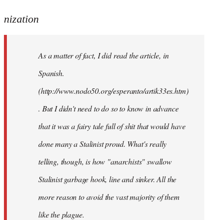
reply
to
nization
Welcome
by
As a matter of fact, I
did
read the article, in
libcom.org
Spanish.
(http://www.nodo50.org/esperanto/artik33es.htm)
. But I didn't need to do so to know in advance
that it was a fairy tale full of shit that would have
done many a Stalinist proud. What's really
telling, though, is how "anarchists" swallow
Stalinist garbage hook, line and sinker. All the
more reason to avoid the vast majority of them
like the plague.