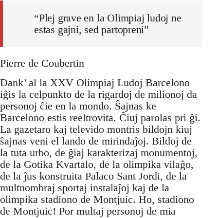
“Plej grave en la Olimpiaj ludoj ne
estas gajni, sed partopreni”
Pierre de Coubertin
Dank’ al la XXV Olimpiaj Ludoj Barcelono
iĝis la celpunkto de la rigardoj de milionoj da
personoj ĉie en la mondo. Ŝajnas ke
Barcelono estis reeltrovita. Ĉiuj parolas pri ĝi.
La gazetaro kaj televido montris bildojn kiuj
ŝajnas veni el lando de mirindaĵoj. Bildoj de
la tuta urbo, de ĝiaj karakterizaj monumentoj,
de la Gotika Kvartalo, de la olimpika vilaĝo,
de la ĵus konstruita Palaco Sant Jordi, de la
multnombraj sportaj instalaĵoj kaj de la
olimpika stadiono de Montjuic. Ho, stadiono
de Montjuic! Por multaj personoj de mia