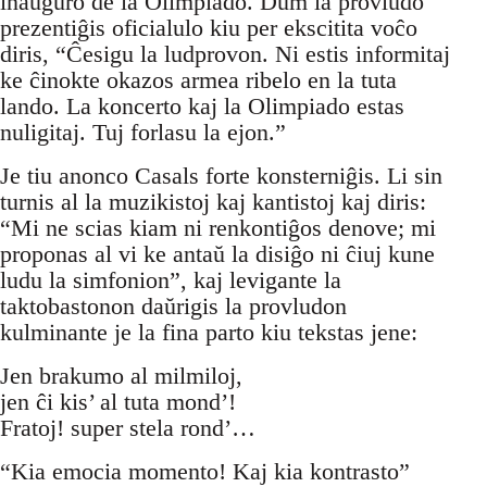
inaŭguro de la Olimpiado. Dum la provludo
prezentiĝis oficialulo kiu per ekscitita voĉo
diris, “Ĉesigu la ludprovon. Ni estis informitaj
ke ĉinokte okazos armea ribelo en la tuta
lando. La koncerto kaj la Olimpiado estas
nuligitaj. Tuj forlasu la ejon.”
Je tiu anonco Casals forte konsterniĝis. Li sin
turnis al la muzikistoj kaj kantistoj kaj diris:
“Mi ne scias kiam ni renkontiĝos denove; mi
proponas al vi ke antaŭ la disiĝo ni ĉiuj kune
ludu la simfonion”, kaj levigante la
taktobastonon daŭrigis la provludon
kulminante je la fina parto kiu tekstas jene:
Jen brakumo al milmiloj,
jen ĉi kis’ al tuta mond’!
Fratoj! super stela rond’…
“Kia emocia momento! Kaj kia kontrasto”