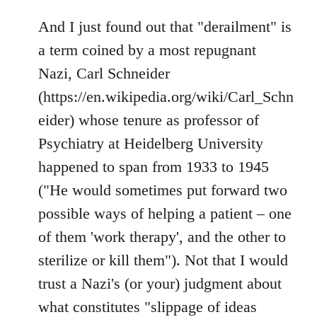
reply
to
And I just found out that "derailment" is
Welcome
a term coined by a most repugnant
by
Nazi, Carl Schneider
libcom.org
(https://en.wikipedia.org/wiki/Carl_Schn
eider) whose tenure as professor of
Psychiatry at Heidelberg University
happened to span from 1933 to 1945
("He would sometimes put forward two
possible ways of helping a patient – one
of them 'work therapy', and the other to
sterilize or kill them"). Not that I would
trust a Nazi's (or your) judgment about
what constitutes "slippage of ideas