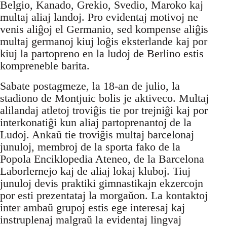
Belgio, Kanado, Grekio, Svedio, Maroko kaj
multaj aliaj landoj. Pro evidentaj motivoj ne
venis aliĝoj el Germanio, sed kompense aliĝis
multaj germanoj kiuj loĝis eksterlande kaj por
kiuj la partopreno en la ludoj de Berlino estis
kompreneble barita.
Sabate postagmeze, la 18-an de julio, la
stadiono de Montjuic bolis je aktiveco. Multaj
alilandaj atletoj troviĝis tie por trejniĝi kaj por
interkonatiĝi kun aliaj partoprenantoj de la
Ludoj. Ankaŭ tie troviĝis multaj barcelonaj
junuloj, membroj de la sporta fako de la
Popola Enciklopedia Ateneo, de la Barcelona
Laborlernejo kaj de aliaj lokaj kluboj. Tiuj
junuloj devis praktiki gimnastikajn ekzercojn
por esti prezentataj la morgaŭon. La kontaktoj
inter ambaŭ grupoj estis ege interesaj kaj
instruplenaj malgraŭ la evidentaj lingvaj