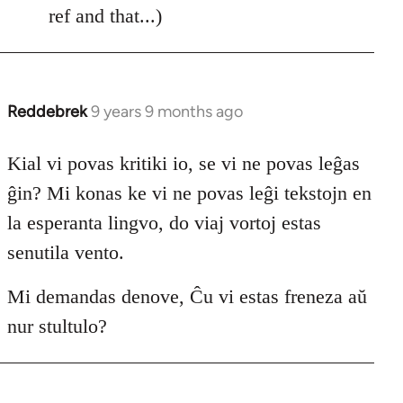
ref and that...)
Reddebrek
9 years 9 months ago
In
reply
to
Kial vi povas kritiki io, se vi ne povas leĝas
Welcome
ĝin? Mi konas ke vi ne povas leĝi tekstojn en
by
la esperanta lingvo, do viaj vortoj estas
libcom.org
senutila vento.
Mi demandas denove, Ĉu vi estas freneza aŭ
nur stultulo?