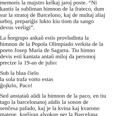
memoris la majstro kelkaj jaroj poste. “Ni
kantis la subliman himnon de la frateco, dum
sur la stratoj de Barcelono, kaj de multaj aliaj
urboj, prepariĝis lukto kiu tiom da sango
devus verŝigi”.
La ĥorgrupo ankaŭ estis provludinta la
himnon de la Popola Olimpiado verkita de la
poeto Josep María de Sagarra. Tiu himno
devis esti kantata antaŭ miloj da personoj
precize la 19-an de julio:
Sub la blua ĉielo
la sola trafa vorto estas
ĝojkrio, Paco!
Sed anstataŭ aŭdi la himnon de la paco, en tiu
tago la barcelonanoj aŭdis la sonon de
senĉesa pafado, kaj je la kvina kaj kvarono
matene, korŝiran alvokon per la Barcelona