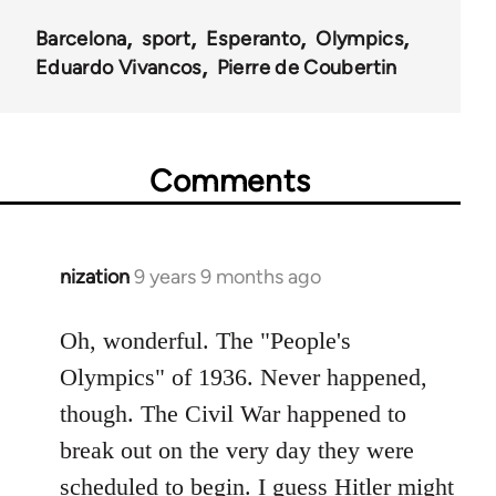
Barcelona
sport
Esperanto
Olympics
Eduardo Vivancos
Pierre de Coubertin
Comments
nization
9 years 9 months ago
In
reply
to
Oh, wonderful. The "People's
Welcome
Olympics" of 1936. Never happened,
by
though. The Civil War happened to
libcom.org
break out on the very day they were
scheduled to begin. I guess Hitler might