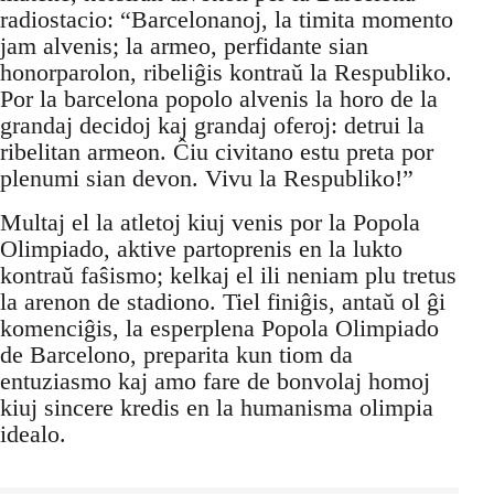
radiostacio: “Barcelonanoj, la timita momento
jam alvenis; la armeo, perfidante sian
honorparolon, ribeliĝis kontraŭ la Respubliko.
Por la barcelona popolo alvenis la horo de la
grandaj decidoj kaj grandaj oferoj: detrui la
ribelitan armeon. Ĉiu civitano estu preta por
plenumi sian devon. Vivu la Respubliko!”
Multaj el la atletoj kiuj venis por la Popola
Olimpiado, aktive partoprenis en la lukto
kontraŭ faŝismo; kelkaj el ili neniam plu tretus
la arenon de stadiono. Tiel finiĝis, antaŭ ol ĝi
komenciĝis, la esperplena Popola Olimpiado
de Barcelono, preparita kun tiom da
entuziasmo kaj amo fare de bonvolaj homoj
kiuj sincere kredis en la humanisma olimpia
idealo.