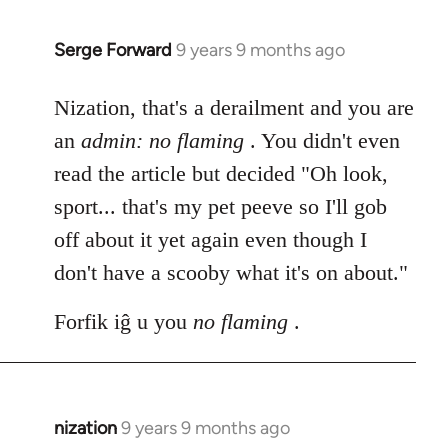
Serge Forward
9 years 9 months ago
In
reply
to
Nization, that's a derailment and you are
Welcome
an
admin: no flaming
. You didn't even
by
read the article but decided "Oh look,
libcom.org
sport... that's my pet peeve so I'll gob
off about it yet again even though I
don't have a scooby what it's on about."
Forfik iĝ u you
no flaming
.
nization
9 years 9 months ago
In