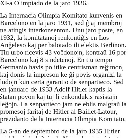
XI-a Olimpiado de la jaro 1936.
La Internacia Olimpia Komitato kunvenis en
Barcelono en la jaro 1931, sed ĝiaj membroj
ne atingis interkonsenton. Unu jaro poste, en
1932, la komitatanoj renkontiĝis en Los
Anĝeleso kaj per balotado ili elektis Berlinon.
Tiu urbo ricevis 43 voĉdonojn, kontraŭ 16 por
Barcelono kaj 8 sindetenoj. En tiu tempo
Germanio havis politike centrisman reĝimon,
kaj donis la impreson ke ĝi povis organizi la
ludojn kun certa garantio de senpartieco. Sed
en januaro de 1933 Adolf Hitler kaptis la
ŝtatan povon kaj tuj li enkondukis rasistajn
leĝojn. La senpartieco jam ne eblis malgraŭ la
promesoj faritaj de Hitler al Baillet-Latour,
prezidanto de la Internacia Olimpia Komitato.
La 5-an de septembro de la jaro 1935 Hitler