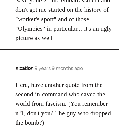
Save yourself the embarrassment and
don't get me started on the history of
"worker's sport" and of those
"Olympics" in particular... it's an ugly
picture as well
nization
9 years 9 months ago
In
reply
to
Here, have another quote from the
Welcome
second-in-command who saved the
by
world from fascism. (You remember
libcom.org
nº1, don't you? The guy who dropped
the bomb?)