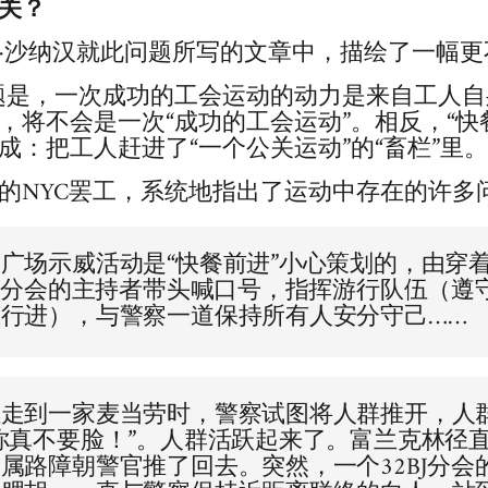
关？
·沙纳汉就此问题所写的文章中，描绘了一幅更
题是，一次成功的工会运动的动力是来自工人自
，将不会是一次“成功的工会运动”。相反，“快
成：把工人赶进了“一个公关运动”的“畜栏”里。
的NYC罢工，系统地指出了运动中存在的许多
广场示威活动是“快餐前进”小心策划的，由穿
地方分会的主持者带头喊口号，指挥游行队伍（遵
行进），与警察一道保持所有人安分守己……
伍走到一家麦当劳时，警察试图将人群推开，人
你真不要脸！”。人群活跃起来了。富兰克林径
属路障朝警官推了回去。突然，一个32BJ分会