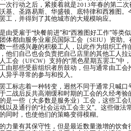
一次行动之后，紧接着就是2013年春的第二
沃基、圣路易斯、华盛顿、底特律和西雅图。
罢工，并得到了其他城市的大规模响应。
是由受雇于“快餐前进”和“西雅图好工作”等类
团体都由服务业雇员国际工会（SEIU）资助
数一些感兴趣的积极工人，以此作为组织工作
，他们自己也会负责把自己店里的其他工人拉进
人工会（UFCW）支持的“黑色星期五罢工”中
工由那些受薪组织者所鼓动，但与通常由工会
人异乎寻常的参与和投入。
罢工标志着一种转变，迥然不同于通常只喊口
于二战后反共高潮缓和时期的工会的久经考验
的是一些（大多数是服务业）工会，这些工会
线以及通行的“社会运动工会主义”。这些做法
的同时，也使他们的策略变得模糊。
的力量有其保守性，但是最近数量激增的饮食