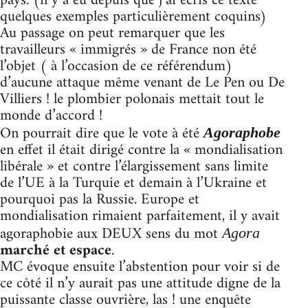
pays. (il y a eu depuis que j’ai écris ce texte
quelques exemples particulièrement coquins)
Au passage on peut remarquer que les
travailleurs « immigrés » de France non été
l’objet ( à l’occasion de ce référendum)
d’aucune attaque même venant de Le Pen ou De
Villiers ! le plombier polonais mettait tout le
monde d’accord !
On pourrait dire que le vote à été
Agoraphobe
en effet il était dirigé contre la « mondialisation
libérale » et contre l’élargissement sans limite
de l’UE à la Turquie et demain à l’Ukraine et
pourquoi pas la Russie. Europe et
mondialisation rimaient parfaitement, il y avait
agoraphobie aux DEUX sens du mot
Agora
marché et espace
.
MC évoque ensuite l’abstention pour voir si de
ce côté il n’y aurait pas une attitude digne de la
puissante classe ouvrière, las ! une enquête