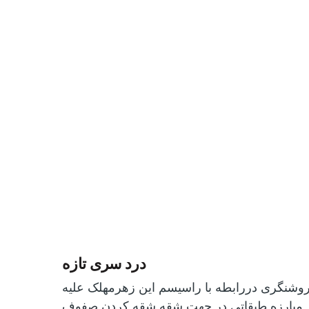
درد سری تازه
وشنگری دررابطه با راسیسم این زهرمهلک علیه
مبارزه طبقاتی در جهت شقه شقه کردن صفوف