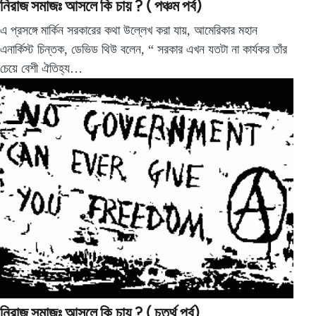
নিরাজ সমাজঃ আসলে কি চায় ? ( পঞ্চম পর্ব)
এ প্রসঙ্গে মার্কিন সরকারের কথা উল্লেখ করা যায়, আমেরিকার মহান
এনার্কিস্ট চিন্তক, ডেভিড থিউ বলেন, “ সরকার এখন যতটা না কার্যকর তাঁর
চেয়ে বেশী ঐতিহ্য…
নিরাজ সমাজঃ আসলে কি চায় ? ( চতুর্থ পর্ব)